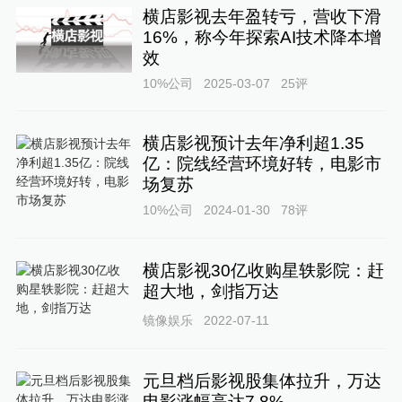
横店影视去年盈转亏，营收下滑
16%，称今年探索AI技术降本增
效
10%公司
2025-03-07
25
评
横店影视预计去年净利超1.35
亿：院线经营环境好转，电影市
场复苏
10%公司
2024-01-30
78
评
横店影视30亿收购星轶影院：赶
超大地，剑指万达
镜像娱乐
2022-07-11
元旦档后影视股集体拉升，万达
电影涨幅高达7.8%