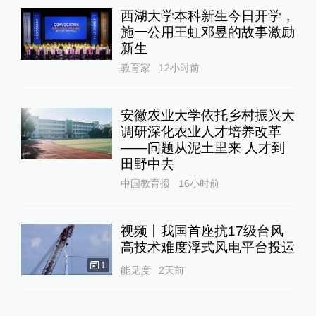
西湖大学本科新生今日开学，
施一公用王虹邓昱的故事激励
新生
教育家
12小时前
安徽农业大学依托乡村振兴大
调研深化农业人才培养改革
——问题从泥土里来 人才到
田野中去
中国教育报
16小时前
视频丨我国首座抗17级台风
高技术难度浮式风电平台投运
1
能见度
2天前