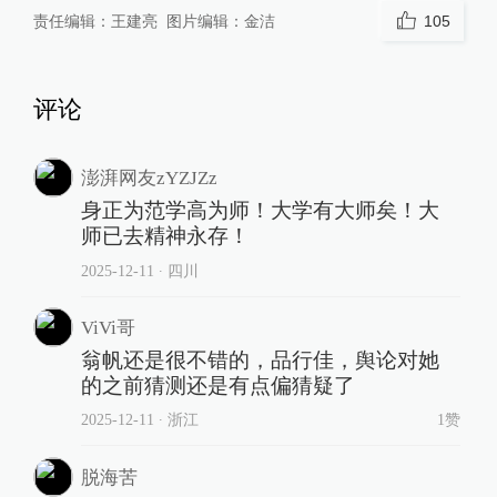
责任编辑：
王建亮
图片编辑：
金洁
105
评论
澎湃网友zYZJZz
身正为范学高为师！大学有大师矣！大
师已去精神永存！
2025-12-11
∙ 四川
ViVi哥
翁帆还是很不错的，品行佳，舆论对她
的之前猜测还是有点偏猜疑了
2025-12-11
∙ 浙江
1赞
脱海苦