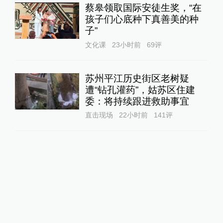
蔡皋领取国际安徒生奖，“在
孩子们心底种下真善美的种
子”
文化课
23小时前
69
评
苏州平江历史街区老树疑
遭“钻孔灌药”，姑苏区住建
委：将持续跟进救助事宜
直击现场
22小时前
141
评