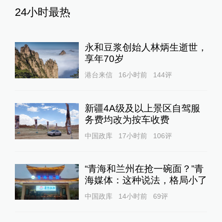
24小时最热
永和豆浆创始人林炳生逝世，
享年70岁
港台来信
16小时前
144
评
新疆4A级及以上景区自驾服
务费均改为按车收费
中国政库
17小时前
106
评
“青海和兰州在抢一碗面？”青
海媒体：这种说法，格局小了
中国政库
14小时前
69
评