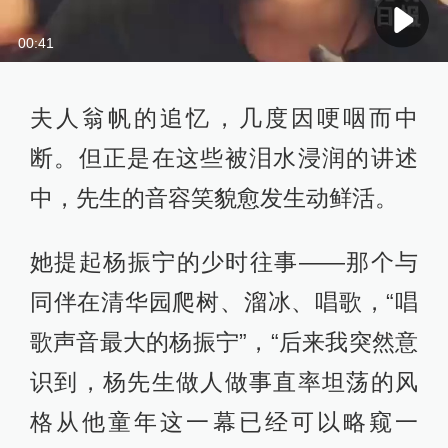
00:41
夫人翁帆的追忆，几度因哽咽而中
断。但正是在这些被泪水浸润的讲述
中，先生的音容笑貌愈发生动鲜活。
她提起杨振宁的少时往事——那个与
同伴在清华园爬树、溜冰、唱歌，“唱
歌声音最大的杨振宁”，“后来我突然意
识到，杨先生做人做事直率坦荡的风
格从他童年这一幕已经可以略窥一