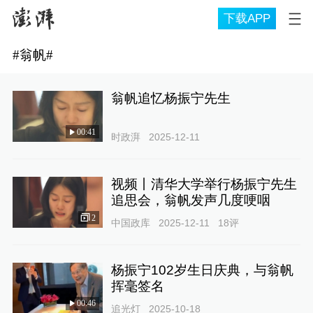
下载APP
#
翁帆
#
翁帆追忆杨振宁先生
00:41
时政湃
2025-12-11
视频丨清华大学举行杨振宁先生
追思会，翁帆发声几度哽咽
2
中国政库
2025-12-11
18
评
杨振宁102岁生日庆典，与翁帆
挥毫签名
00:46
追光灯
2025-10-18