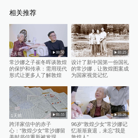
相关推荐
00:50
01:25
1天前
1天前
常沙娜之子崔冬晖谈敦煌
设计了新中国第一份国礼
的保护和传承：需用现代
的常沙娜，让敦煌图案成
形式让更多人了解敦煌
为国家视觉记忆
01:55
01:26
1天前
1天前
跨洋家信中的赤子
96岁“敦煌少女”常沙娜记
心：“敦煌少女”常沙娜留
忆渐渐衰退，未忘“我是
美时书信重新被发现
敦煌人”