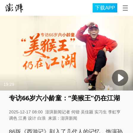
下载APP
19:29
专访66岁六小龄童：“美猴王”仍在江湖
2025-12-17 08:00
澎湃新闻记者 何锴 吴佳颍 实习生 李虹亨
调色 江勇 设计 白浪
来源：
澎湃新闻
86版《西游记》刻入了几代人的记忆，饰演孙