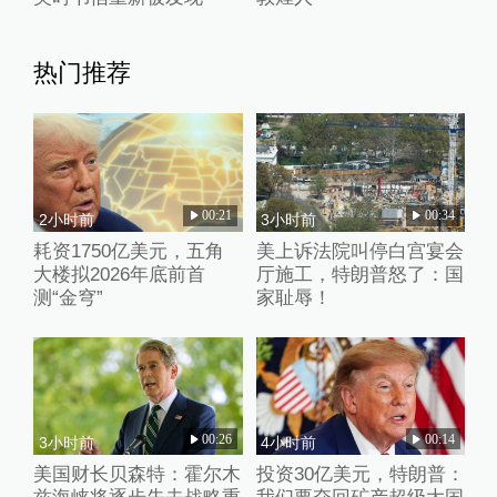
热门推荐
00:21
00:34
2小时前
3小时前
耗资1750亿美元，五角
美上诉法院叫停白宫宴会
大楼拟2026年底前首
厅施工，特朗普怒了：国
测“金穹”
家耻辱！
00:26
00:14
3小时前
4小时前
美国财长贝森特：霍尔木
投资30亿美元，特朗普：