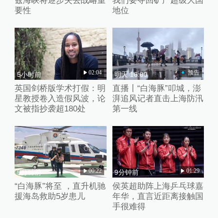
兹海峡将逐步失去战略重
我们要夺回矿产超级大国
要性
地位
02:04
预告
5小时前
明天 16:00
英国剑桥版学术打假：明
直播丨“白海豚”叩城，澎
星教授卷入造假风波，论
湃追风记者直击上海防汛
文被指抄袭超180处
第一线
00:22
01:29
5分钟前
9分钟前
“白海豚”将至 ，直升机驰
侯英超助阵上海乒乓球嘉
援海岛救助5岁患儿
年华，直言近距离接触国
手很难得