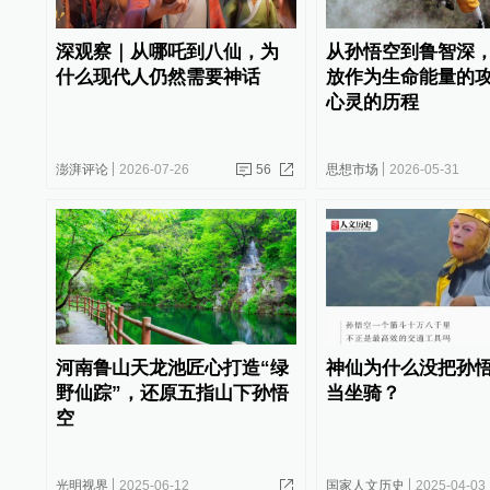
深观察｜从哪吒到八仙，为
从孙悟空到鲁智深
什么现代人仍然需要神话
放作为生命能量的
心灵的历程
澎湃评论
2026-07-26
56
思想市场
2026-05-31
河南鲁山天龙池匠心打造“绿
神仙为什么没把孙
野仙踪”，还原五指山下孙悟
当坐骑？
空
光明视界
2025-06-12
国家人文历史
2025-04-03