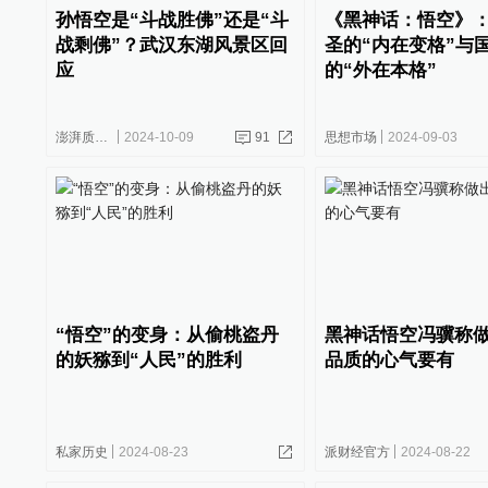
孙悟空是“斗战胜佛”还是“斗
《黑神话：悟空》
战剩佛”？武汉东湖风景区回
圣的“内在变格”与
应
的“外在本格”
澎湃质量观
2024-10-09
91
思想市场
2024-09-03
“悟空”的变身：从偷桃盗丹
黑神话悟空冯骥称
的妖猕到“人民”的胜利
品质的心气要有
私家历史
2024-08-23
派财经官方
2024-08-22