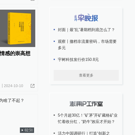
封面｜最“乱”暑期档到底怎么了？
观察丨撤档非流量密码，市场需要
多元
情感的崇高想
宇树科技发行价150.8元
查看更多
2024-10-10
5个月超30亿！“矿茅”开矿藏格矿业
忙着收分红，“奶牛”效应才开始？
02:51
活力中国调研行｜打造“创新之