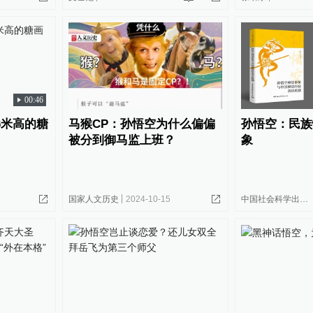
00:46
6米高的糖
马猴CP：孙悟空为什么偏偏
孙悟空：民族
被分到御马监上班？
象
国家人文历史
2024-10-15
中国社会科学出版社