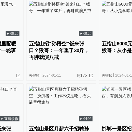
00:25
00:25
洞里配暖
五指山招“孙悟空”饭来张
五指山6000
时一轮班
口？猴哥：一年重了30斤，
猴哥：从小是
再胖就演八戒
关键帧
2024-01-11
75
关键帧
2024-01-1
直播录像
04:02
饭来张
五指山景区月薪六千招聘孙
邯郸一景区招