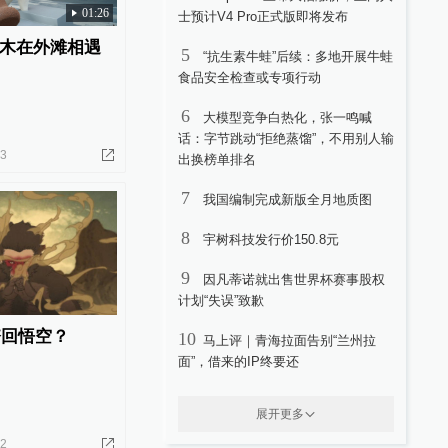
01:26
士预计V4 Pro正式版即将发布
木在外滩相遇
5
“抗生素牛蛙”后续：多地开展牛蛙
食品安全检查或专项行动
6
大模型竞争白热化，张一鸣喊
话：字节跳动“拒绝蒸馏”，不用别人输
23
出换榜单排名
7
我国编制完成新版全月地质图
8
宇树科技发行价150.8元
9
因凡蒂诺就出售世界杯赛事股权
计划“失误”致歉
夺回悟空？
10
马上评｜青海拉面告别“兰州拉
面”，借来的IP终要还
展开更多
02