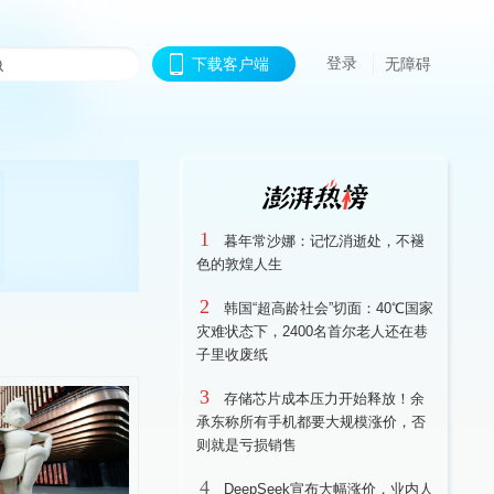
登录
下载客户端
无障碍
1
暮年常沙娜：记忆消逝处，不褪
色的敦煌人生
2
韩国“超高龄社会”切面：40℃国家
灾难状态下，2400名首尔老人还在巷
子里收废纸
3
存储芯片成本压力开始释放！余
承东称所有手机都要大规模涨价，否
则就是亏损销售
4
DeepSeek宣布大幅涨价，业内人