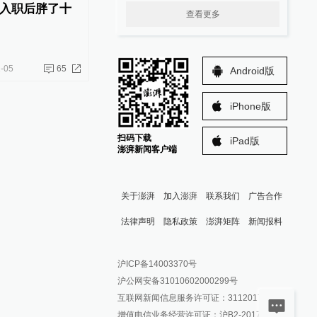
入职后胖了十
查看更多
-05
65
Android版
iPhone版
扫码下载
iPad版
澎湃新闻客户端
关于澎湃
加入澎湃
联系我们
广告合作
法律声明
隐私政策
澎湃矩阵
新闻报料
报料热线: 021-962866
澎湃新闻微博
沪ICP备14003370号
报料邮箱: news@thepaper.cn
澎湃新闻公众号
沪公网安备31010602000299号
澎湃新闻抖音号
互联网新闻信息服务许可证：31120170006
派生万物开放平台
增值电信业务经营许可证：沪B2-2017116