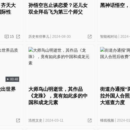
：齐天大
孙悟空岂止谈恋爱？还儿女
黑神话悟空，
国际性
双全拜岳飞为第三个师父
15
历史有些事儿
2024-08-30
智能相对论
2024-
00:48
做出世界
大师鸟山明逝世，其作品
街道办通报“
《龙珠》，竟有如此多的中
拉外国人合照
国和成龙元素
大巡查力度
浩然文史
2024-03-11
锋线视频
2024-01