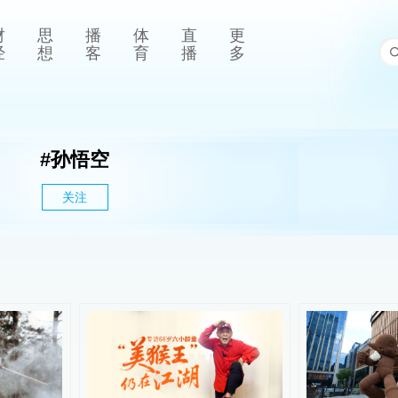
财
思
播
体
直
更
经
想
客
育
播
多
#
孙悟空
关注