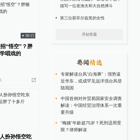
描写一位老渔夫和大自然搏斗
第三位获菲尔兹奖的女性
开始答题
00:15
元招“悟空”？胖
学唱戏的
专家解读台风“白海豚”：强势逼
1
近华东，或成罕见远洋强台风登
陆我国
中国首例对外贸易国家安全调查
解读：中国经贸治理体系一次重
要升级
“梅姨”年龄超75岁？死刑适用受
限？律师解读
人扮孙悟空吃