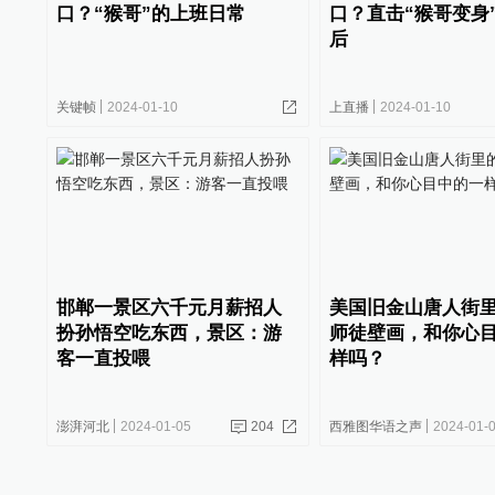
口？“猴哥”的上班日常
口？直击“猴哥变身
后
关键帧
2024-01-10
上直播
2024-01-10
邯郸一景区六千元月薪招人
美国旧金山唐人街
扮孙悟空吃东西，景区：游
师徒壁画，和你心
客一直投喂
样吗？
澎湃河北
2024-01-05
204
西雅图华语之声
2024-01-