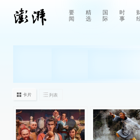
要
精
国
时
闻
选
际
事
卡片
列表