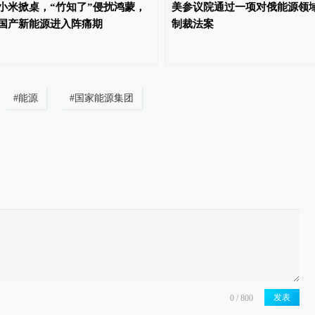
小米掀桌，“竹知了”侵扰鸿蒙，
美参议院通过一项对俄能源领
国产新能源进入阵痛期
制裁法案
#
能源
#
国家能源集团
发表