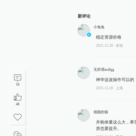
新评论
小兔兔
稳定资源价格
2025-12-20
∙ 未知
无所谓asdfgg
神华这波操作可以的
18
2025-12-20
∙ 上海
48
很困的猫
并购体量这么大，希
质也要提升。