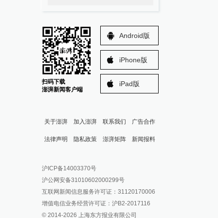
Android版
iPhone版
扫码下载
iPad版
澎湃新闻客户端
关于澎湃
加入澎湃
联系我们
广告合作
法律声明
隐私政策
澎湃矩阵
新闻报料
报料热线: 021-962866
澎湃新闻微博
沪ICP备14003370号
报料邮箱: news@thepaper.cn
澎湃新闻公众号
沪公网安备31010602000299号
澎湃新闻抖音号
互联网新闻信息服务许可证：31120170006
派生万物开放平台
增值电信业务经营许可证：沪B2-2017116
© 2014-
2026
上海东方报业有限公司
IP SHANGHAI