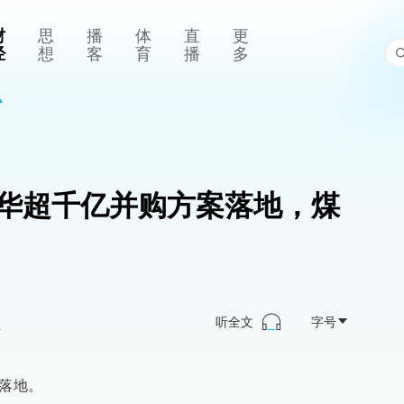
财
思
播
体
直
更
经
想
客
育
播
多
国神华超千亿并购方案落地，煤
听全文
字号
>
宣落地。