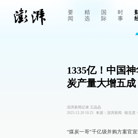
要
精
国
时
闻
选
际
事
1335亿！中
炭产量大增五成
澎湃新闻记者 王晶晶
2025-12-20 10:23
来源：
澎湃新闻
∙
能见度
“煤炭一哥”千亿级并购方案官