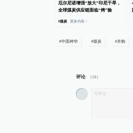
方电气集团有限公司原党
厄尔尼诺增强“放大”印尼干旱，
记、董事宋致远接受审查
全球煤炭供应链面临“烤”验
#
煤炭
更多内容 >
#
中国神华
#
煤炭
#
并购
评论
（
18
）