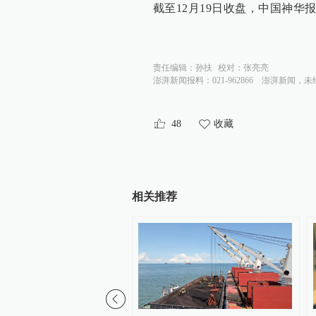
截至12月19日收盘，中国神华报40
责任编辑：
孙扶
校对：
张亮亮
澎湃新闻报料：021-962866
澎湃新闻，未
48
收藏
相关推荐