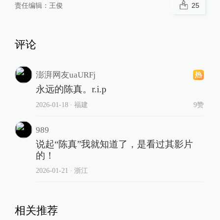
责任编辑：
王俊
25
评论
澎湃网友uaURFj
永远的陈真。r.i.p
2026-01-18
∙ 福建
9赞
989
说起“陈真”我就知道了，是看过其影片
的！
2026-01-21
∙ 浙江
相关推荐