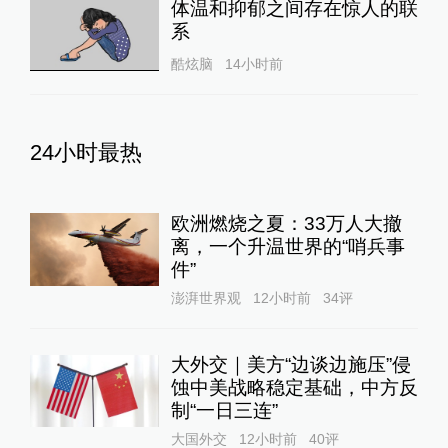
体温和抑郁之间存在惊人的联
系
酷炫脑
14小时前
24小时最热
欧洲燃烧之夏：33万人大撤
离，一个升温世界的“哨兵事
件”
澎湃世界观
12小时前
34
评
大外交｜美方“边谈边施压”侵
蚀中美战略稳定基础，中方反
制“一日三连”
大国外交
12小时前
40
评