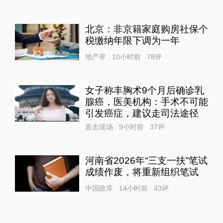
北京：非京籍家庭购房社保个
税缴纳年限下调为一年
地产界
10小时前
78
评
女子称丰胸术9个月后确诊乳
腺癌，医美机构：手术不可能
引发癌症，建议走司法途径
直击现场
9小时前
37
评
河南省2026年“三支一扶”笔试
成绩作废，将重新组织笔试
中国政库
14小时前
43
评