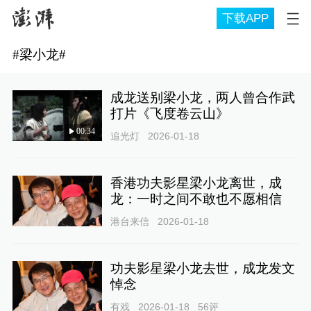
下载APP
#
梁小龙
#
成龙送别梁小龙，两人曾合作武
打片《飞度卷云山》
00:34
追光灯
2026-01-18
香港功夫影星梁小龙离世，成
龙：一时之间不敢也不愿相信
港台来信
2026-01-18
功夫影星梁小龙去世，成龙发文
悼念
有戏
2026-01-18
56
评