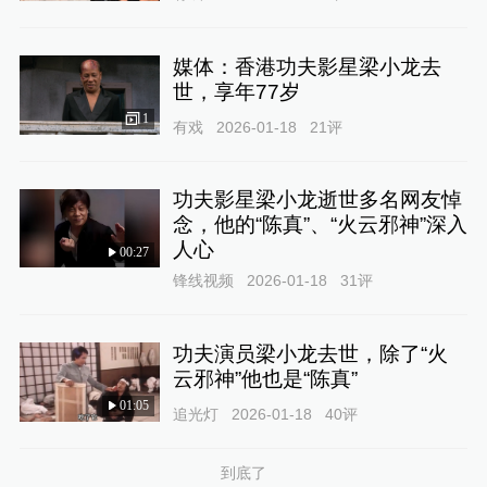
媒体：香港功夫影星梁小龙去
世，享年77岁
1
有戏
2026-01-18
21
评
功夫影星梁小龙逝世多名网友悼
念，他的“陈真”、“火云邪神”深入
人心
00:27
锋线视频
2026-01-18
31
评
功夫演员梁小龙去世，除了“火
云邪神”他也是“陈真”
01:05
追光灯
2026-01-18
40
评
到底了