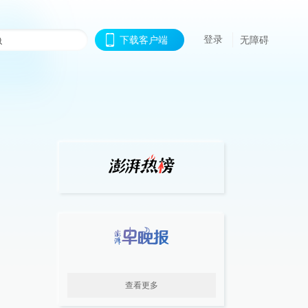
登录
下载客户端
无障碍
查看更多