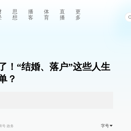
财
思
播
体
直
更
经
想
客
育
播
多
了！“结婚、落户”这些人生
单？
字号
湃号·政务