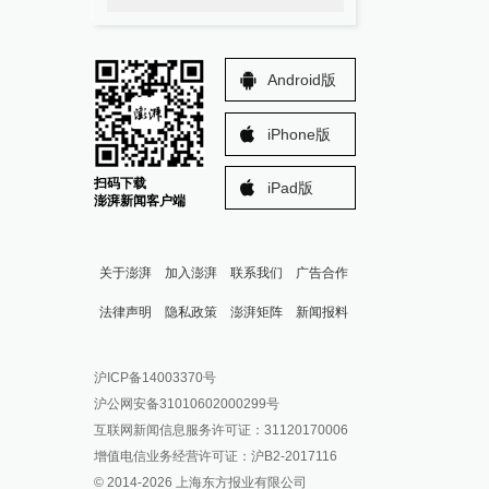
Android版
iPhone版
扫码下载
iPad版
澎湃新闻客户端
关于澎湃
加入澎湃
联系我们
广告合作
法律声明
隐私政策
澎湃矩阵
新闻报料
报料热线: 021-962866
澎湃新闻微博
沪ICP备14003370号
报料邮箱: news@thepaper.cn
澎湃新闻公众号
沪公网安备31010602000299号
澎湃新闻抖音号
互联网新闻信息服务许可证：31120170006
派生万物开放平台
增值电信业务经营许可证：沪B2-2017116
© 2014-
2026
上海东方报业有限公司
IP SHANGHAI