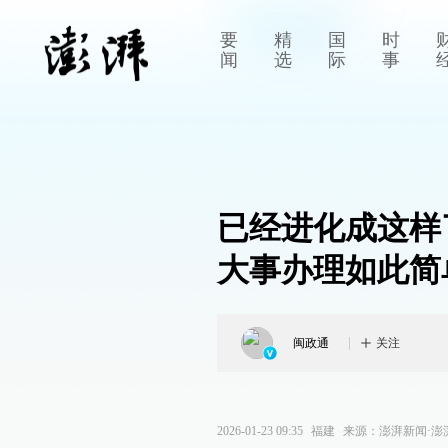
要
精
国
时
闻
选
际
事
已经进化成这样
大事办理如此简
闽政通
关注
2026-01-23 09:35
福建
来源：
澎湃新闻·澎