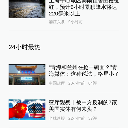
上海中心城区暴雨预警由橙变
红，预计6小时累积降水将达
220毫米以上
浦江头条
9小时前
24小时最热
“青海和兰州在抢一碗面？”青
海媒体：这种说法，格局小了
中国政库
23小时前
84
评
蓝厅观察丨被中方反制的7家
美国实体有何来头？
全球速报
22小时前
37
评