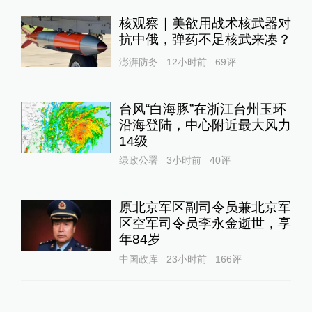
核观察｜美欲用战术核武器对
抗中俄，弹药不足核武来凑？
澎湃防务
12小时前
69
评
台风“白海豚”在浙江台州玉环
沿海登陆，中心附近最大风力
14级
绿政公署
3小时前
40
评
原北京军区副司令员兼北京军
区空军司令员李永金逝世，享
年84岁
中国政库
23小时前
166
评