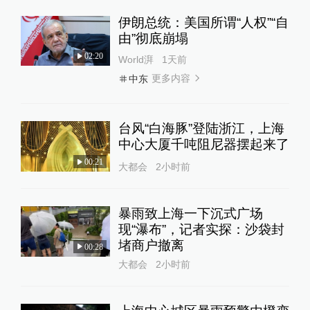
伊朗总统：美国所谓“人权”“自
由”彻底崩塌
02:20
World湃
1天前
更多内容
中东
台风“白海豚”登陆浙江，上海
中心大厦千吨阻尼器摆起来了
00:21
大都会
2小时前
暴雨致上海一下沉式广场
现“瀑布”，记者实探：沙袋封
堵商户撤离
00:28
大都会
2小时前