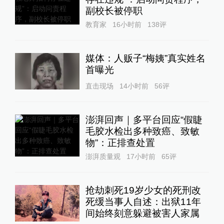
副校长被停职
教育家
16小时前
138
评
媒体：人贩子“梅姨”真实姓名
首曝光
直击现场
14小时前
56
评
澎湃回声｜多平台回应“假睫
毛胶水检出多种致癌、致敏
物”：正排查处置
澎湃质量观
17小时前
65
评
抢劫刺死19岁少女的死刑改
死缓当事人自述：出狱11年
间始终刻意躲避被害人家属