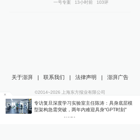
一号专案
13小时前
103
评
关于澎湃
|
联系我们
|
法律声明
|
澎湃广告
©2014~
2026
上海东方报业有限公司
沪ICP证：沪B2-20170116 | 沪ICP备14003370号
o
专访复旦深度学习实验室主任陈涛：具身底层模
互联网新闻信息服务许可证：31120170006
型架构急需突破，两年内难迎具身“GPT时刻”
沪公网安备 31010602000299号