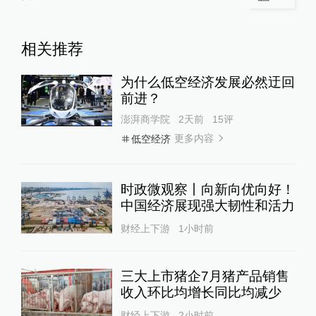
相关推荐
为什么低空经济发展必然迂回
前进？
澎湃商学院
2天前
15
评
更多内容
低空经济
时政微观察丨向新向优向好！
中国经济展现强大韧性和活力
财经上下游
1小时前
三大上市猪企7月猪产品销售
收入环比均增长同比均减少
财经上下游
2小时前