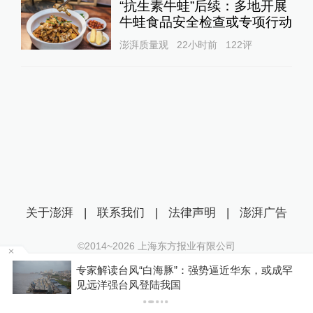
“抗生素牛蛙”后续：多地开展
牛蛙食品安全检查或专项行动
澎湃质量观
22小时前
122
评
关于澎湃
|
联系我们
|
法律声明
|
澎湃广告
©2014~
2026
上海东方报业有限公司
沪ICP证：沪B2-20170116 | 沪ICP备14003370号
豚”：强势逼近华东，或成罕
“梅姨”年龄超75岁？死
互联网新闻信息服务许可证：31120170006
我国
沪公网安备 31010602000299号