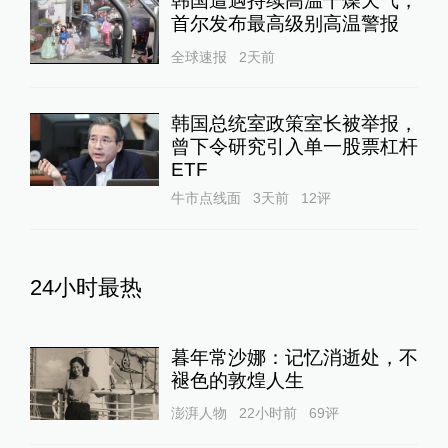
韩国遭遇持续高温干燥天气，
首尔发布最高级别高温警报
全球速报
2天前
韩国总统室政策室长被举报，
曾下令研究引入单一股票杠杆
ETF
牛市点线面
3天前
12
评
24小时最热
暮年常沙娜：记忆消逝处，不
褪色的敦煌人生
澎湃人物
22小时前
69
评