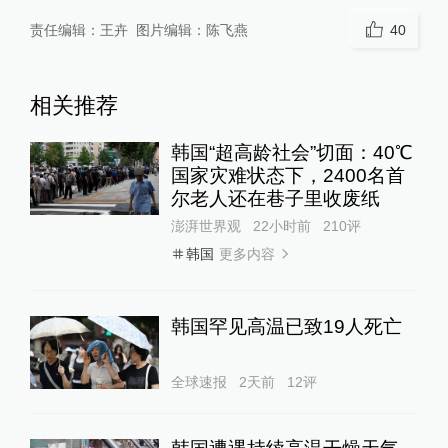
责任编辑：
王卉
图片编辑：
陈飞燕
40
相关推荐
韩国“超高龄社会”切面：40℃
国家灾难状态下，2400名首
尔老人还在巷子里收废纸
澎湃世界观
22小时前
210
评
更多内容
韩国
韩国罕见高温已致19人死亡
全球速报
2天前
12
评