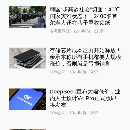
韩国“超高龄社会”切面：40℃
国家灾难状态下，2400名首
尔老人还在巷子里收废纸
澎湃世界观
22小时前
210
评
存储芯片成本压力开始释放！
余承东称所有手机都要大规模
涨价，否则就是亏损销售
10%公司
19小时前
56
评
DeepSeek宣布大幅涨价，业
内人士预计V4 Pro正式版即
将发布
10%公司
19小时前
69
评