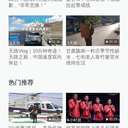
歉，“非常悲痛！”
拉起警戒线
01:38
01:16
1天前
3天前
天路Vlog｜10分钟奇迹！
甘肃陇南一村庄季节性缺
天路之巅，中国速度双向
水，七旬老人靠竹篓背水
奔赴！
维持生活
热门推荐
00:22
01:29
6小时前
6小时前