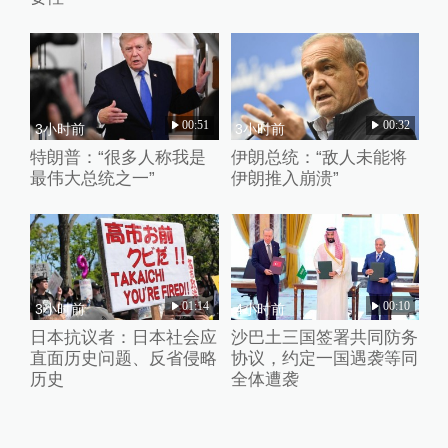
00:51
00:32
3小时前
3小时前
特朗普：“很多人称我是
伊朗总统：“敌人未能将
最伟大总统之一”
伊朗推入崩溃”
01:14
00:10
3小时前
4小时前
日本抗议者：日本社会应
沙巴土三国签署共同防务
直面历史问题、反省侵略
协议，约定一国遇袭等同
历史
全体遭袭