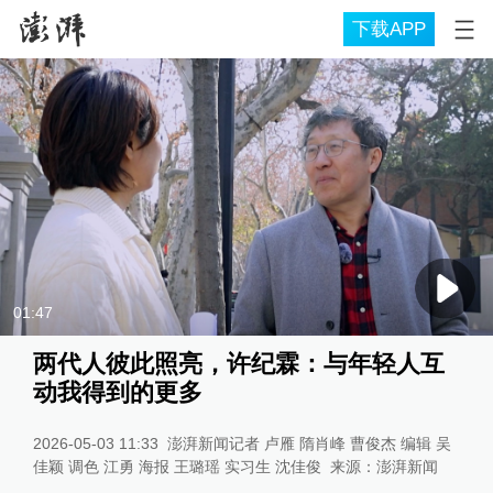
下载APP
01:47
两代人彼此照亮，许纪霖：与年轻人互
动我得到的更多
2026-05-03 11:33
澎湃新闻记者 卢雁 隋肖峰 曹俊杰 编辑 吴
佳颖 调色 江勇 海报 王璐瑶 实习生 沈佳俊
来源：
澎湃新闻