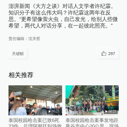
澎湃新闻《大方之谈》对话人文学者许纪霖。
知识分子有这么伟大吗？许纪霖这两年在反
思。“更希望像萤火虫，自己发光，给别人些微
希望，两代人对话分享，在一起彼此照亮。”
责任编辑：
沈关哲
关键帧
297
相关推荐
00:23
00:25
1天前
1天前
泰国校园枪击案已致6死
泰国校园枪击案事发地距
23伤，总理阿努廷到场致
曼谷市中心20公里，现场