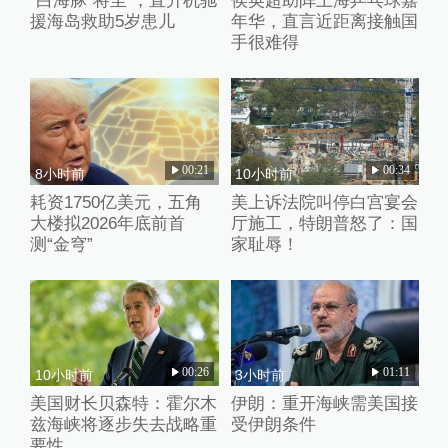
“白海豚”将至 ，直升机驰
侯英超助阵上海乒乓球嘉
援海岛救助5岁患儿
年华，直言近距离接触国
手很难得
00:21
00:34
8小时前
10小时前
耗资1750亿美元，五角
美上诉法院叫停白宫宴会
大楼拟2026年底前首
厅施工，特朗普怒了：国
测“金穹”
家耻辱！
00:26
01:11
10小时前
3小时前
美国财长贝森特：霍尔木
伊朗：重开海峡需美国接
兹海峡将逐步失去战略重
受伊朗条件
要性