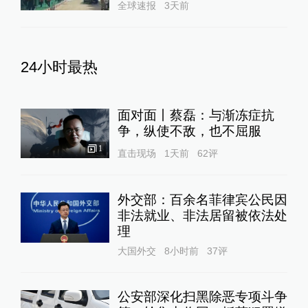
全球速报
3天前
24小时最热
面对面丨蔡磊：与渐冻症抗
争，纵使不敌，也不屈服
1
直击现场
1天前
62
评
外交部：百余名菲律宾公民因
非法就业、非法居留被依法处
理
大国外交
8小时前
37
评
公安部深化扫黑除恶专项斗争