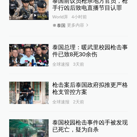
泰国前议员枪杀地方官员，枪
手行凶后致电直播节目认罪
01:45
World湃
4小时前
更多内容
泰国
泰国总理：暖武里校园枪击事
件已致8死30余伤
全球速报
3天前
枪击案后泰国政府拟推更严格
枪支管控方案
全球速报
2天前
泰国校园枪击事件凶手被发现
已死亡，疑为自杀