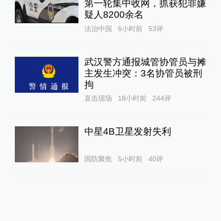
第一轮集中收网，抓获犯罪嫌
疑人8200余名
法治中国
6小时前
53
评
武汉警方通报城管协管员与摊
主发生冲突：3名协管员被刑
拘
直击现场
18小时前
244
评
中星4B卫星发射失利
国防聚焦
5小时前
40
评