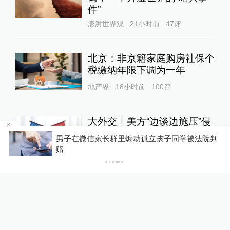
件”
澎湃世界观
21小时前
47
评
北京：非京籍家庭购房社保个
税缴纳年限下调为一年
地产界
18小时前
100
评
大外交｜美方“边谈边施压”侵
蚀中美战略稳定基础，中方反
、
男子在微信家长群里煽动孤立孩子同学被法院判
制“一日三连”
赔
大国外交
21小时前
47
评
女子称丰胸术9个月后确诊乳
腺癌，医美机构：手术不可能
引发癌症，建议走司法途径