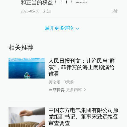
和正当的权益！！！！ ~~~~
2026-05-30
∙ 未知
5赞
展开更多评论
相关推荐
人民日报刊文：让渔民当“群
演”，菲律宾的海上闹剧演给
谁看
舆论场
3天前
更多内容
菲律宾
中国东方电气集团有限公司原
党组副书记、董事宋致远接受
审查调查