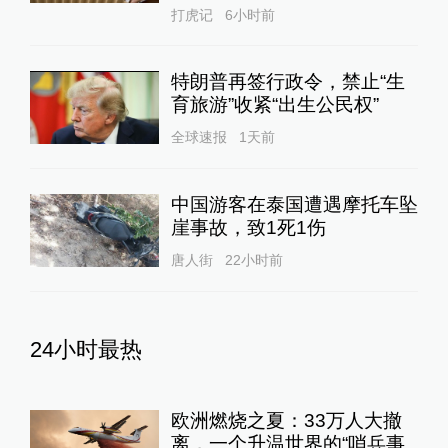
打虎记
6小时前
特朗普再签行政令，禁止“生
育旅游”收紧“出生公民权”
全球速报
1天前
中国游客在泰国遭遇摩托车坠
崖事故，致1死1伤
唐人街
22小时前
24小时最热
欧洲燃烧之夏：33万人大撤
离，一个升温世界的“哨兵事