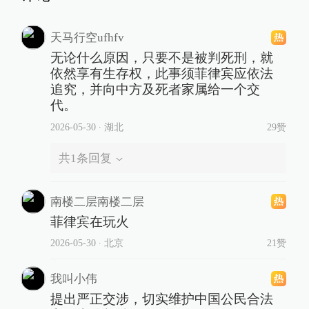
天马行空ufhfv
无论什么原因，只要不是被判死刑，就
依然享有生存权，此事须菲律宾应依法
追究，并向中方及死者家属给一个交
代。
2026-05-30
∙ 湖北
29赞
共
1
条回复
南楼二层南楼二层
菲律宾在玩火
2026-05-30
∙ 北京
21赞
我叫小伟
提出严正交涉，切实维护中国公民合法