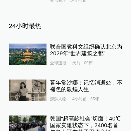
24小时最热
联合国教科文组织确认北京为
2029年“世界建筑之都”
全球速报
1天前
69
评
暮年常沙娜：记忆消逝处，不
褪色的敦煌人生
澎湃人物
14小时前
65
评
韩国“超高龄社会”切面：40℃
国家灾难状态下，2400名首