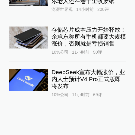
尔老人还在巷子里收废纸
澎湃世界观
14小时前
200
评
存储芯片成本压力开始释放！
余承东称所有手机都要大规模
涨价，否则就是亏损销售
10%公司
11小时前
50
评
DeepSeek宣布大幅涨价，业
内人士预计V4 Pro正式版即
将发布
10%公司
11小时前
69
评