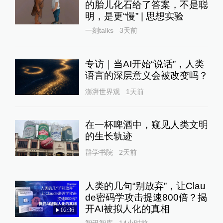
的胎儿化石给了答案，不是聪
明，是更“慢” | 思想实验
一刻talks
3天前
专访｜当AI开始“说话”，人类
语言的深层意义会被改变吗？
澎湃世界观
1天前
在一杯啤酒中，窥见人类文明
的生长轨迹
群学书院
2天前
人类的几句“别放弃”，让Clau
de密码学攻击提速800倍？揭
开AI被拟人化的真相
02:36
智讯智库
14小时前