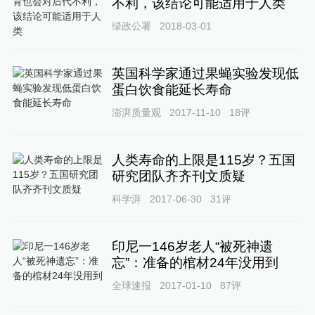
不利，该结论可能适用于人类
绿政公署
2018-03-01
英国科学家通过果蝇实验发现低
蛋白饮食能延长寿命
澎湃质量观
2017-11-10
18
评
人类寿命的上限是115岁？五国
研究团队齐齐刊文质疑
科学湃
2017-06-30
31
评
印尼一146岁老人“被死神遗
忘”：准备的棺材24年没用到
全球速报
2017-01-10
87
评