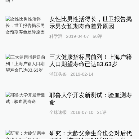
女性比男性活得长，世卫报告揭
示男女预期寿命差异原因
科学湃
2019-04-07
50
评
三大健康指标居前列！上海户籍
人口期望寿命已达83.63岁
浦江头条
2019-02-14
耶鲁大学开发新测试：验血测寿
命
全球速报
2018-07-10
21
评
研究：大龄父亲生育也会对后代