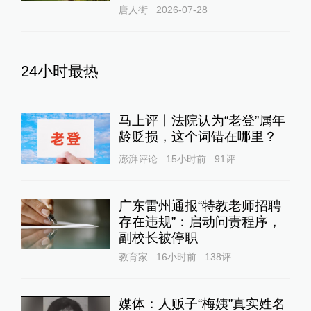
唐人街
2026-07-28
24小时最热
马上评丨法院认为“老登”属年
龄贬损，这个词错在哪里？
澎湃评论
15小时前
91
评
广东雷州通报“特教老师招聘
存在违规”：启动问责程序，
副校长被停职
教育家
16小时前
138
评
媒体：人贩子“梅姨”真实姓名