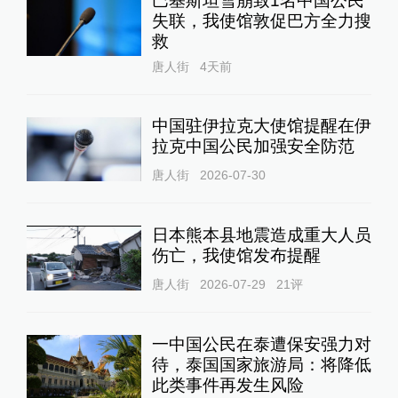
巴基斯坦雪崩致1名中国公民
失联，我使馆敦促巴方全力搜
救
唐人街
4天前
中国驻伊拉克大使馆提醒在伊
拉克中国公民加强安全防范
唐人街
2026-07-30
日本熊本县地震造成重大人员
伤亡，我使馆发布提醒
唐人街
2026-07-29
21
评
一中国公民在泰遭保安强力对
待，泰国国家旅游局：将降低
此类事件再发生风险