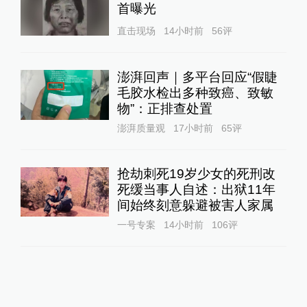
首曝光
直击现场
14小时前
56
评
澎湃回声｜多平台回应“假睫
毛胶水检出多种致癌、致敏
物”：正排查处置
澎湃质量观
17小时前
65
评
抢劫刺死19岁少女的死刑改
死缓当事人自述：出狱11年
间始终刻意躲避被害人家属
一号专案
14小时前
106
评