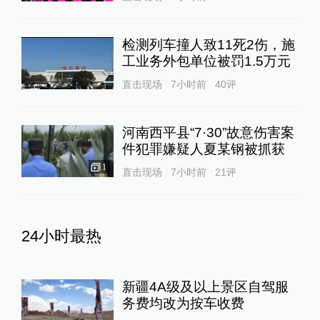
检测列车撞人致11死2伤，施
工业务外包单位被罚1.5万元
直击现场
7小时前
40
评
河南西平县“7·30”故意伤害案
件犯罪嫌疑人夏某钢被抓获
1
直击现场
7小时前
21
评
24小时最热
新疆4A级及以上景区自驾服
务费均改为按车收费