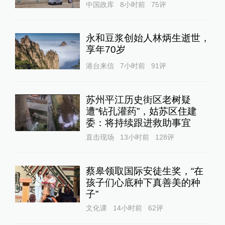
中国政库
8小时前
75
评
永和豆浆创始人林炳生逝世，
享年70岁
港台来信
7小时前
91
评
苏州平江历史街区老树疑
遭“钻孔灌药”，姑苏区住建
委：将持续跟进救助事宜
直击现场
13小时前
128
评
蔡皋领取国际安徒生奖，“在
孩子们心底种下真善美的种
子”
文化课
14小时前
62
评