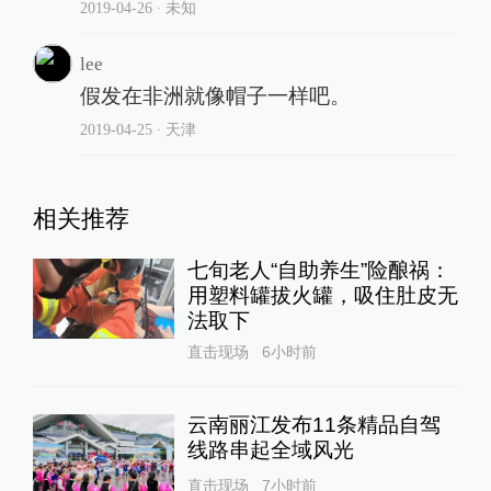
2019-04-26
∙ 未知
lee
假发在非洲就像帽子一样吧。
2019-04-25
∙ 天津
相关推荐
七旬老人“自助养生”险酿祸：
用塑料罐拔火罐，吸住肚皮无
法取下
直击现场
6小时前
云南丽江发布11条精品自驾
线路串起全域风光
直击现场
7小时前