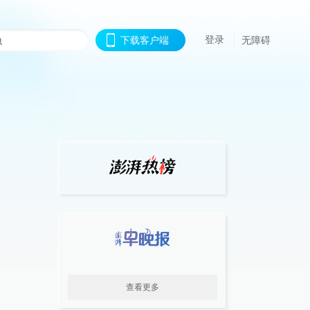
登录
下载客户端
无障碍
查看更多