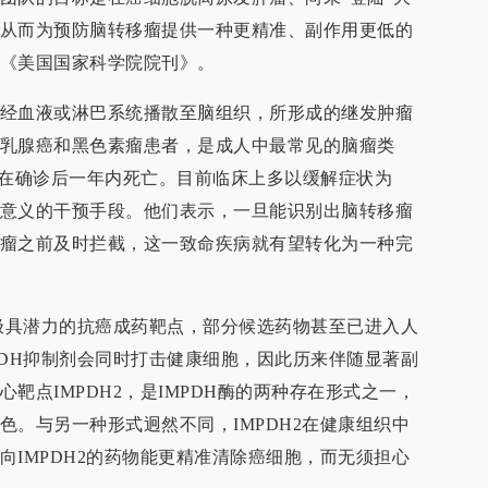
从而为预防脑转移瘤提供一种更精准、副作用更低的
《美国国家科学院院刊》。
经血液或淋巴系统播散至脑组织，所形成的继发肿瘤
乳腺癌和黑色素瘤患者，是成人中最常见的脑瘤类
者在确诊后一年内死亡。目前临床上多以缓解症状为
意义的干预手段。他们表示，一旦能识别出脑转移瘤
瘤之前及时拦截，这一致命疾病就有望转化为一种完
作极具潜力的抗癌成药靶点，部分候选药物甚至已进入人
PDH抑制剂会同时打击健康细胞，因此历来伴随显著副
靶点IMPDH2，是IMPDH酶的两种存在形式之一，
色。与另一种形式迥然不同，IMPDH2在健康组织中
向IMPDH2的药物能更精准清除癌细胞，而无须担心