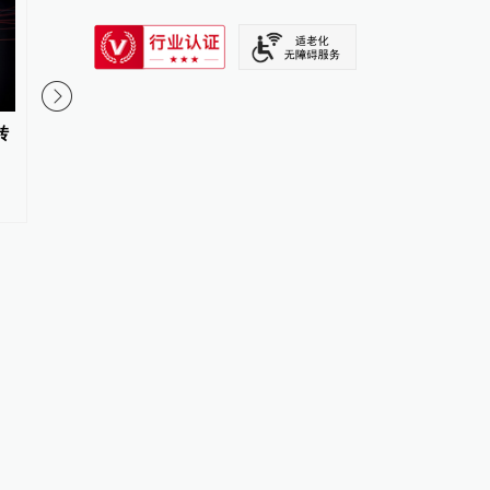
SIXTH TONE
转
久坐不动的人摄入超量蛋白质或
胸腺再生研究升温，或
引发代谢问题
疫、延缓衰老”提供新