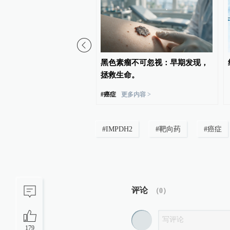
生研究升温，或为“改善免
黑色素瘤不可忽视：早期发现，
缓衰老”提供新思路
拯救生命。
#
癌症
更多内容 >
#
IMPDH2
#
靶向药
#
癌症
评论
（
0
）
179