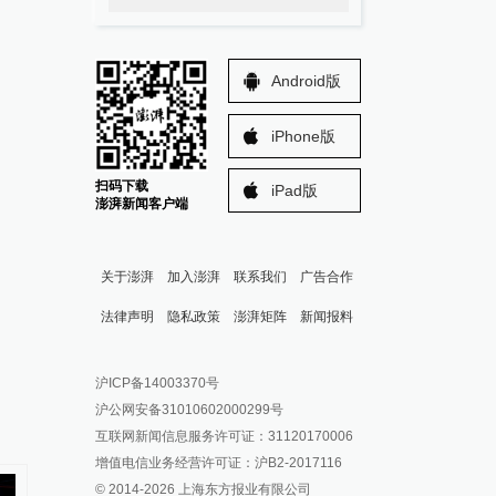
Android版
iPhone版
扫码下载
iPad版
澎湃新闻客户端
关于澎湃
加入澎湃
联系我们
广告合作
法律声明
隐私政策
澎湃矩阵
新闻报料
报料热线: 021-962866
澎湃新闻微博
沪ICP备14003370号
报料邮箱: news@thepaper.cn
澎湃新闻公众号
沪公网安备31010602000299号
澎湃新闻抖音号
互联网新闻信息服务许可证：31120170006
派生万物开放平台
增值电信业务经营许可证：沪B2-2017116
© 2014-
2026
上海东方报业有限公司
IP SHANGHAI