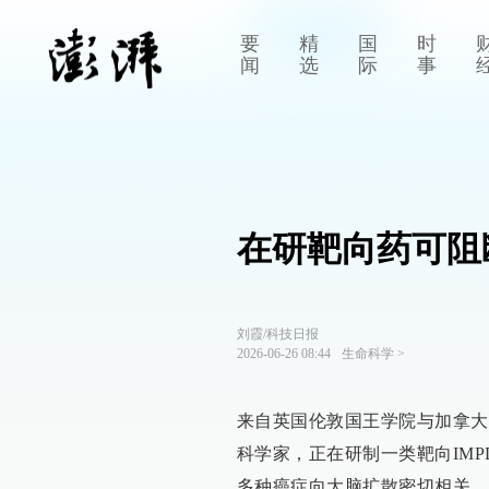
要
精
国
时
闻
选
际
事
在研靶向药可阻
刘霞/科技日报
2026-06-26 08:44
生命科学
>
来自英国伦敦国王学院与加拿大麦克马
科学家，正在研制一类靶向IM
多种癌症向大脑扩散密切相关。