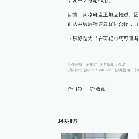
引发重大毒副作用。
目前，药物研发正加速推进。团
正从中层层筛选最优化合物，力
（原标题为《在研靶向药可阻断
责任编辑：
宦艳红
图片编辑：
金洁
澎湃新闻报料：021-962866
澎湃新闻，未
179
收藏
相关推荐