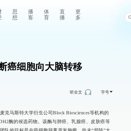
财
思
播
体
直
更
经
想
客
育
播
多
断癌细胞向大脑转移
听全文
字号
斯特大学衍生公司Block Biosciences等机构的
PDH2酶的候选药物。该酶与肺癌、乳腺癌、皮肤癌等
团队的目标是在癌细胞脱离原发肿瘤、尚未“登陆”大