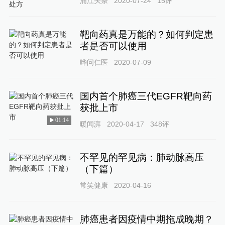
浦江头条
2020-07-24
15
评
靶向药真是万能的？如何判定患
者是否可以使用
晔问仁医
2020-07-09
国内首个肺癌三代EGFR靶向药
获批上市
01:14
暖闻湃
2020-04-17
348
评
不罕见的罕见病：肺动脉高压
（下篇）
常笑健康
2020-04-16
肺癌患者因疫情中期拖成晚期？