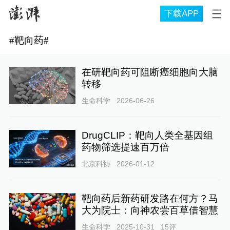
下载APP
#
靶向药
#
在研靶向药可阻断癌细胞向大脑
转移
生命科学
2026-06-26
DrugCLIP：靶向人类全基因组
药物筛选提速百万倍
北京科协
2026-01-12
靶向药后新药研发路在何方？马
大为院士：向神农尝百草借智慧
生命科学
2025-10-31
15
评