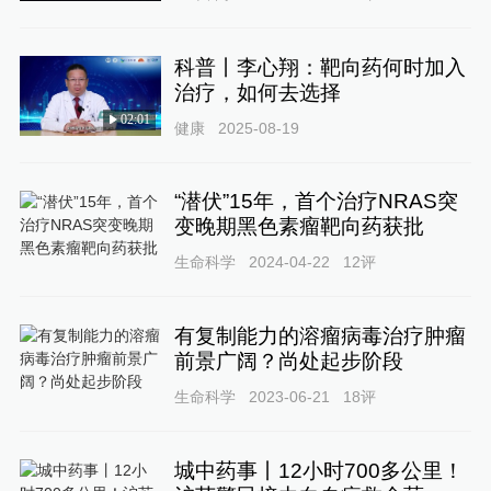
科普丨李心翔：靶向药何时加入
治疗，如何去选择
02:01
健康
2025-08-19
“潜伏”15年，首个治疗NRAS突
变晚期黑色素瘤靶向药获批
生命科学
2024-04-22
12
评
有复制能力的溶瘤病毒治疗肿瘤
前景广阔？尚处起步阶段
生命科学
2023-06-21
18
评
城中药事丨12小时700多公里！