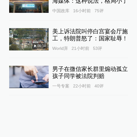
海媒体：这种说法，格局小了
中国政库
16小时前
75
评
美上诉法院叫停白宫宴会厅施
工，特朗普怒了：国家耻辱！
00:34
World湃
21小时前
53
评
男子在微信家长群里煽动孤立
孩子同学被法院判赔
一号专案
22小时前
40
评