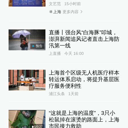
文艺范
15小时前
更多内容
上海
直播丨强台风“白海豚”叩城，
澎湃新闻追风记者直击上海防
汛第一线
预告
上直播
今天 16:00
上海首个区级无人机医疗样本
转运体系启动，将提升基层医
疗服务便利性
浦江头条
1天前
“这就是上海的温度”，3只小
松鼠掉在滚烫的路面上，上海
市民接力救助
00:27