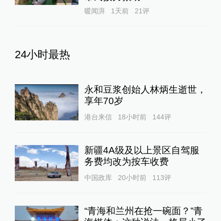
暖闻湃
1天前
21
评
24小时最热
永和豆浆创始人林炳生逝世，
享年70岁
港台来信
18小时前
144
评
新疆4A级及以上景区自驾服
务费均改为按车收费
中国政库
20小时前
113
评
“青海和兰州在抢一碗面？”青