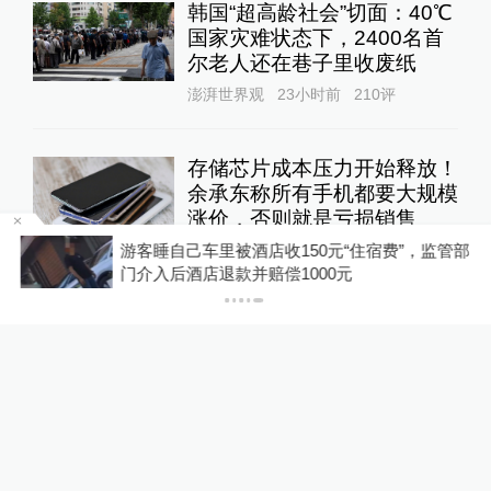
韩国“超高龄社会”切面：40℃
国家灾难状态下，2400名首
尔老人还在巷子里收废纸
澎湃世界观
23小时前
210
评
存储芯片成本压力开始释放！
余承东称所有手机都要大规模
涨价，否则就是亏损销售
10%公司
19小时前
56
评
浙
游客睡自己车里被酒店收150元“住宿费”，监管部
门介入后酒店退款并赔偿1000元
DeepSeek宣布大幅涨价，业
内人士预计V4 Pro正式版即
将发布
10%公司
20小时前
69
评
“抗生素牛蛙”后续：多地开展