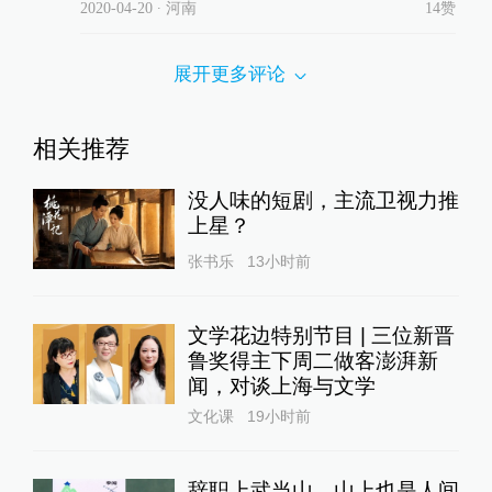
2020-04-20
∙ 河南
14赞
展开更多评论
相关推荐
没人味的短剧，主流卫视力推
上星？
张书乐
13小时前
文学花边特别节目 | 三位新晋
鲁奖得主下周二做客澎湃新
闻，对谈上海与文学
文化课
19小时前
辞职上武当山，山上也是人间