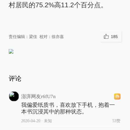
村居民的75.2%高11.2个百分点。
责任编辑：
梁佳
校对：
徐亦嘉
185
评论
澎湃网友r6fU7n
我偏爱纸质书，喜欢放下手机，抱着一
本书沉浸其中的那种状态。
2020-04-20
∙ 未知
53赞