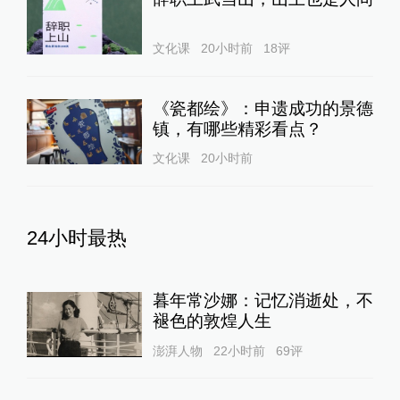
文化课
20小时前
18
评
《瓷都绘》：申遗成功的景德
镇，有哪些精彩看点？
文化课
20小时前
24小时最热
暮年常沙娜：记忆消逝处，不
褪色的敦煌人生
澎湃人物
22小时前
69
评