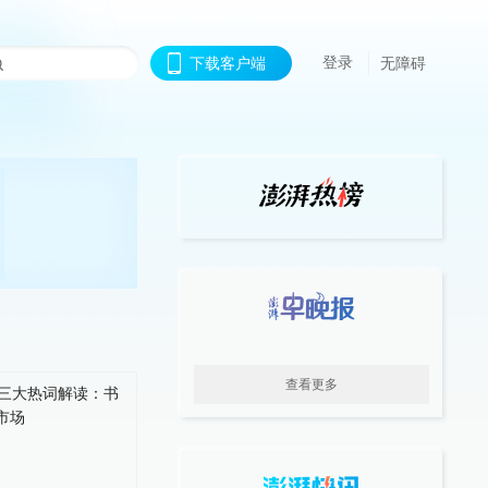
登录
下载客户端
无障碍
查看更多