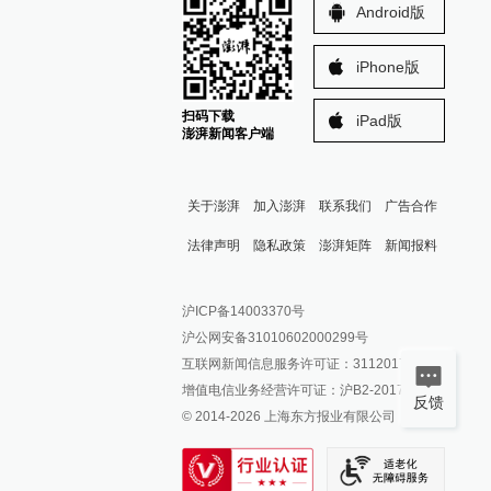
Android版
iPhone版
扫码下载
iPad版
澎湃新闻客户端
关于澎湃
加入澎湃
联系我们
广告合作
法律声明
隐私政策
澎湃矩阵
新闻报料
报料热线: 021-962866
澎湃新闻微博
沪ICP备14003370号
报料邮箱: news@thepaper.cn
澎湃新闻公众号
沪公网安备31010602000299号
澎湃新闻抖音号
互联网新闻信息服务许可证：31120170006
派生万物开放平台
增值电信业务经营许可证：沪B2-2017116
反馈
© 2014-
2026
上海东方报业有限公司
IP SHANGHAI
SIXTH TONE