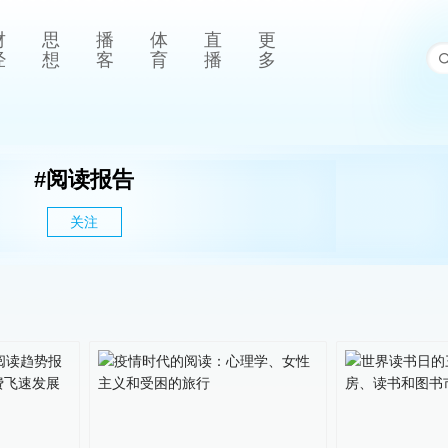
财
思
播
体
直
更
经
想
客
育
播
多
#
阅读报告
关注