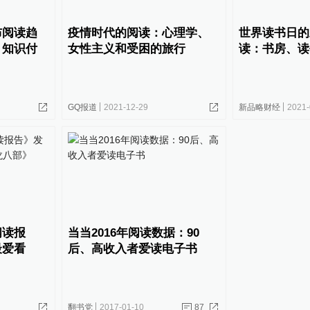
布阅读趋
疫情时代的阅读：心理学、
世界读书日的
、知识付
女性主义和受困的旅行
读：书房、读
GQ报道
2021-12-29
新品略财经
2021-
阅读报
当当2016年阅读数据：90
最爱看
后、高收入者爱读电子书
翻书党
2017-01-10
87