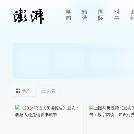
要
精
国
时
闻
选
际
事
卡片
列表