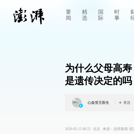
要
精
国
时
闻
选
际
事
为什么父母高寿
是遗传决定的吗
心血管王医生
关注
2020-05-15 08:23
北京
来源：
澎湃新闻·澎