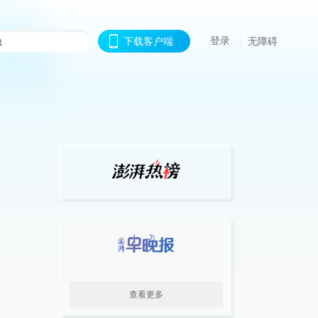
登录
下载客户端
无障碍
查看更多