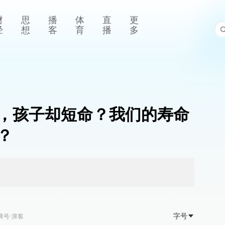
财
思
播
体
直
更
经
想
客
育
播
多
，孩子却短命？我们的寿命
？
字号
湃号·湃客