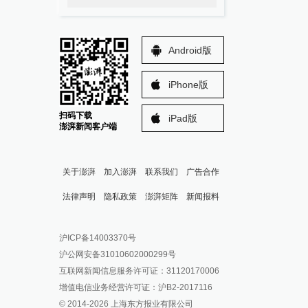
Android版
iPhone版
扫码下载
iPad版
澎湃新闻客户端
关于澎湃
加入澎湃
联系我们
广告合作
法律声明
隐私政策
澎湃矩阵
新闻报料
报料热线: 021-962866
澎湃新闻微博
沪ICP备14003370号
报料邮箱: news@thepaper.cn
澎湃新闻公众号
沪公网安备31010602000299号
澎湃新闻抖音号
互联网新闻信息服务许可证：31120170006
派生万物开放平台
增值电信业务经营许可证：沪B2-2017116
© 2014-
2026
上海东方报业有限公司
IP SHANGHAI