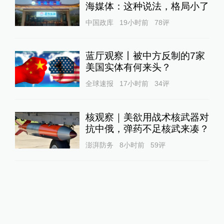
海媒体：这种说法，格局小了
中国政库
19小时前
78
评
蓝厅观察丨被中方反制的7家
美国实体有何来头？
全球速报
17小时前
34
评
核观察｜美欲用战术核武器对
抗中俄，弹药不足核武来凑？
澎湃防务
8小时前
59
评