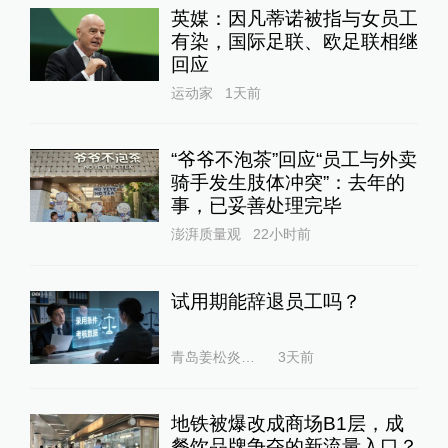
英媒：因凡蒂诺被指与女员工
有染，国际足联、欧足联相继
回应
运动家
1天前
“爷爷不泡茶”回应“员工与外卖
骑手发生肢体冲突”：去年的
事，已妥善处理完毕
澎湃质量观
22小时前
试用期能辞退员工吗？
青岛姜松炎律师
3天前
地铁被爆改成商场B1层，成
餐饮品牌争夺的新流量入口？