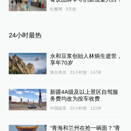
红餐网
3天前
24小时最热
永和豆浆创始人林炳生逝世，
享年70岁
港台来信
21小时前
147
评
新疆4A级及以上景区自驾服
务费均改为按车收费
中国政库
22小时前
122
评
“青海和兰州在抢一碗面？”青