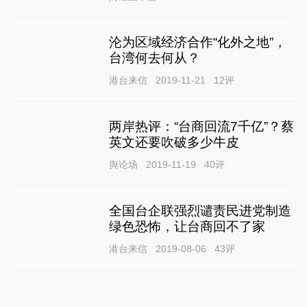
沦为区域经济合作“化外之地”，
台湾何去何从？
港台来信
2019-11-21
12
评
两岸热评：“台商回流7千亿”？蔡
英文还要吹破多少牛皮
舆论场
2019-11-19
40
评
全国台企联强烈谴责民进党制造
绿色恐怖，让台商回不了家
港台来信
2019-08-06
43
评
调查显示：六成台湾“90后”不满