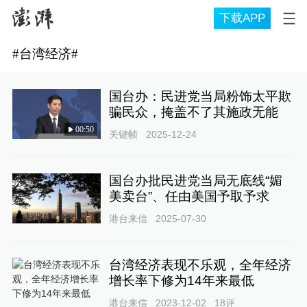
下载APP
#
台湾经济
#
国台办：民进党当局粉饰太平欺
骗民众，掩盖不了其施政无能
00:50
关键帧
2025-12-24
国台办批民进党当局无底线“媚
美卖台”、任由美国予取予求
港台来信
2025-07-30
台湾经济表现不乐观，全年经济
增长率下修为14年来最低
港台来信
2023-12-02
18
评