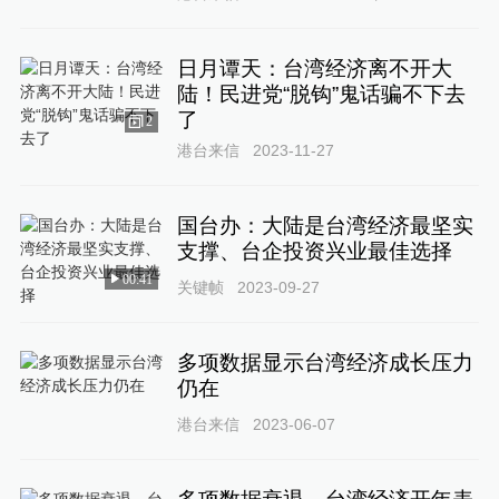
日月谭天：台湾经济离不开大
陆！民进党“脱钩”鬼话骗不下去
了
2
港台来信
2023-11-27
国台办：大陆是台湾经济最坚实
支撑、台企投资兴业最佳选择
00:41
关键帧
2023-09-27
多项数据显示台湾经济成长压力
仍在
港台来信
2023-06-07