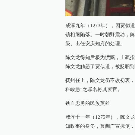
咸淳九年（1273年），因贾
镇相继陷落。一时朝野震动，舆
级、出任安庆知府的处理。
陈文龙得知后极为愤慨，上疏指
陈文龙触怒了贾似道，被贬职到
抚州任上，陈文龙仍不改初衷，
科峻急”之罪名将其罢官。
铁血忠勇的民族英雄
咸淳十一年（1275年），陈
知政事的身份，兼闽广宣抚使，