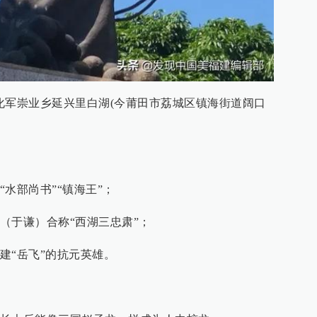
宋兴化军崇业乡延兴里白湖(今莆田市荔城区镇海街道阔口
水部尚书”“镇海王”；
（于谦）合称“西湖三忠肃”；
建“岳飞”的抗元英雄。