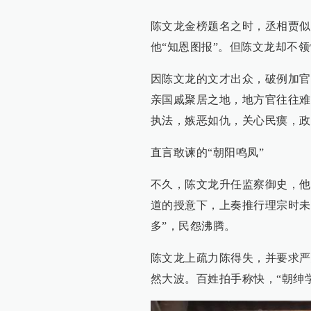
陈文龙金榜题名之时，丞相贾似
他“知恩图报”。但陈文龙却不领
因陈文龙的文才出众，破例加官
亲国戚聚居之地，地方官往往难
执法，嫉恶如仇，关心民瘼，政
直言敢谏的“朝阳鸣凤”
不久，陈文龙升任监察御史，他
道的授意下，上奏推行理宗时未
多”，民怨沸腾。
陈文龙上疏力陈得失，并要求严
然大波。百姓拍手称快，“朝绅