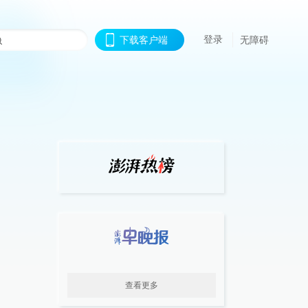
登录
下载客户端
无障碍
查看更多