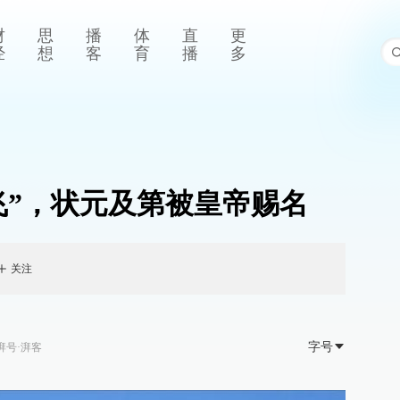
财
思
播
体
直
更
经
想
客
育
播
多
飞”，状元及第被皇帝赐名
关注
字号
湃号·湃客