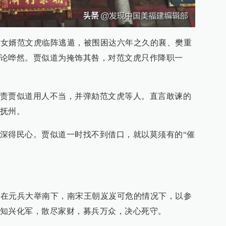
似道女婿范文虎临阵逃遁，被围困达六年之久的襄、樊重
论哗然。贾似道为掩饰其咎，对范文虎只作降职一
责贾似道用人不当，并弹劾范文虎等人。直言敢谏的
抚州。
深得民心。贾似道一时找不到借口，就以莫须有的“催
文龙在元兵大举南下，南宋王朝岌岌可危的情况下，以参
知兴化军，散尽家财，募兵万众，决心死守。