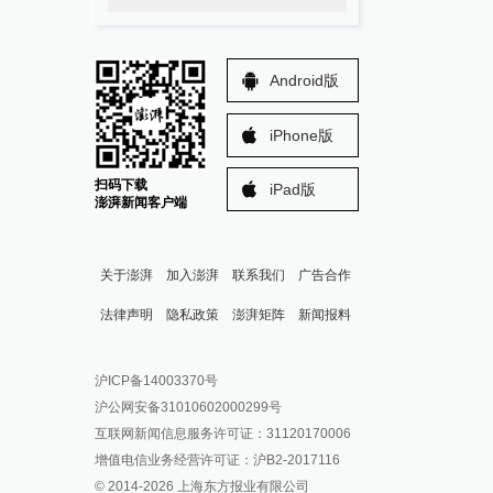
Android版
iPhone版
扫码下载
iPad版
澎湃新闻客户端
关于澎湃
加入澎湃
联系我们
广告合作
法律声明
隐私政策
澎湃矩阵
新闻报料
报料热线: 021-962866
澎湃新闻微博
沪ICP备14003370号
报料邮箱: news@thepaper.cn
澎湃新闻公众号
沪公网安备31010602000299号
澎湃新闻抖音号
互联网新闻信息服务许可证：31120170006
派生万物开放平台
增值电信业务经营许可证：沪B2-2017116
© 2014-
2026
上海东方报业有限公司
IP SHANGHAI