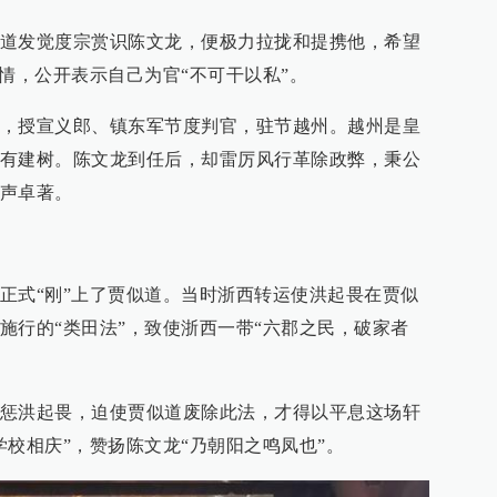
道发觉度宗赏识陈文龙，便极力拉拢和提携他，希望
情，公开表示自己为官“不可干以私”。
，授宣义郎、镇东军节度判官，驻节越州。越州是皇
有建树。陈文龙到任后，却雷厉风行革除政弊，秉公
声卓著。
正式“刚”上了贾似道。当时浙西转运使洪起畏在贾似
施行的“类田法”，致使浙西一带“六郡之民，破家者
惩洪起畏，迫使贾似道废除此法，才得以平息这场轩
学校相庆”，赞扬陈文龙“乃朝阳之鸣凤也”。