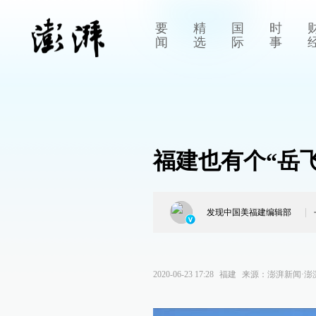
要
精
国
时
闻
选
际
事
福建也有个“岳
发现中国美福建编辑部
2020-06-23 17:28
福建
来源：
澎湃新闻·澎