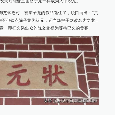
长大后能像三国赵子龙一样成为人中蛟龙。
度宗御览试卷时，被陈子龙的作品迷住了，脱口而出：“真
宗不但钦点陈子龙为状元，还当场把子龙改名为文龙，
之意，即把文采出众的陈文龙视为等待已久的贵客。