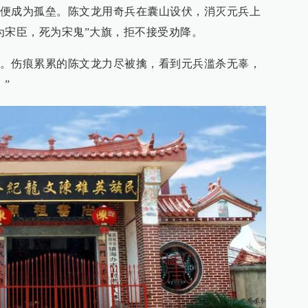
便成为孤垒。陈文龙用奇兵在囊山设伏，消灭元兵上
为宋臣，死为宋鬼”大旗，拒不接受劝降。
。伤痕累累的陈文龙力尽被擒，看到元兵滥杀无辜，
”