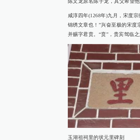
陈文龙原名陈子龙，其父希望他
咸淳四年(1268年)九月，宋
锦绣文章也！”兴奋至极的宋度
并赐字君贲。“贲”，贵宾驾临
玉湖祖祠里的状元里碑刻