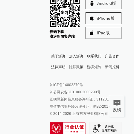
Android版
iPhone版
扫码下载
iPad版
澎湃新闻客户端
关于澎湃
加入澎湃
联系我们
广告合作
法律声明
隐私政策
澎湃矩阵
新闻报料
报料热线: 021-962866
澎湃新闻微博
沪ICP备14003370号
报料邮箱: news@thepaper.cn
澎湃新闻公众号
沪公网安备31010602000299号
澎湃新闻抖音号
互联网新闻信息服务许可证：31120170006
派生万物开放平台
增值电信业务经营许可证：沪B2-2017116
反馈
© 2014-
2026
上海东方报业有限公司
IP SHANGHAI
SIXTH TONE