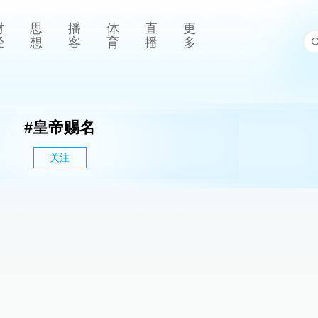
财
思
播
体
直
更
经
想
客
育
播
多
#
皇帝赐名
关注