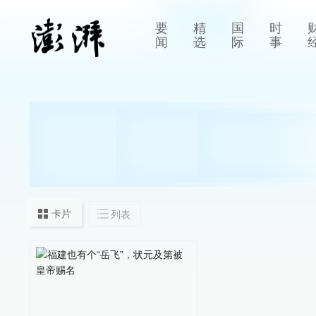
要
精
国
时
闻
选
际
事
卡片
列表