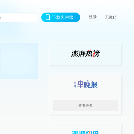
登录
下载客户端
无障碍
查看更多