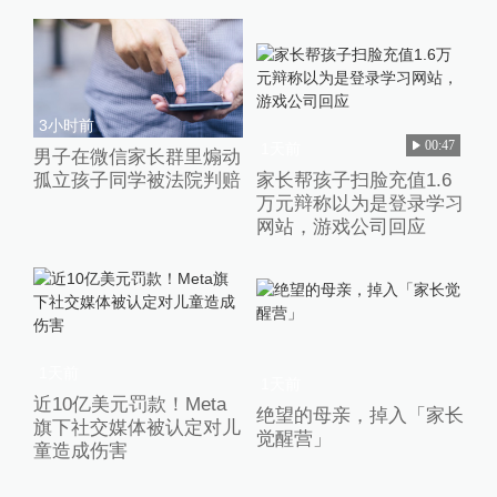
3小时前
00:47
1天前
男子在微信家长群里煽动
孤立孩子同学被法院判赔
家长帮孩子扫脸充值1.6
万元辩称以为是登录学习
网站，游戏公司回应
1天前
1天前
近10亿美元罚款！Meta
绝望的母亲，掉入「家长
旗下社交媒体被认定对儿
觉醒营」
童造成伤害