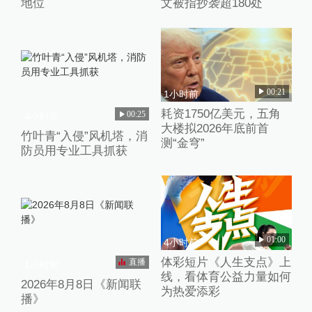
地位
文被指抄袭超180处
00:21
1小时前
耗资1750亿美元，五角
00:25
4小时前
大楼拟2026年底前首
竹叶青“入侵”风机塔，消
测“金穹”
防员用专业工具抓获
01:00
4小时前
体彩短片《人生支点》上
直播
1小时前
线，看体育公益力量如何
2026年8月8日《新闻联
为热爱添彩
播》