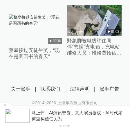
01:05
7小时前
野象脚被电线绊住同
02:36
5小时前
伴“怒砸”充电箱，充电站
蔡皋接过安徒生奖，“现
维修人员：维修费预估2
在是图画书的春天”
万元
关于澎湃
|
联系我们
|
法律声明
|
澎湃广告
©2014~
2026
上海东方报业有限公司
沪ICP证：沪B2-20170116 | 沪ICP备14003370号
某
马上评｜AI演员带货，真人演员授权：AI时代如
互联网新闻信息服务许可证：31120170006
何重构信任关系
沪公网安备 31010602000299号