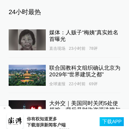
24小时最热
媒体：人贩子“梅姨”真实姓名
首曝光
直击现场
23小时前
78
评
联合国教科文组织确认北京为
2029年“世界建筑之都”
全球速报
22小时前
69
评
大外交｜美国同时关闭5处使
领馆，背后是财政资源洗牌与
霸权模式变迁？
实
你有权知道更多
下载APP
大国外交
23小时前
34
评
下载澎湃新闻客户端