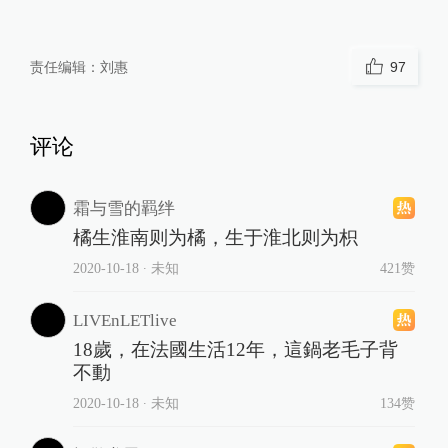
责任编辑：
刘惠
97
评论
霜与雪的羁绊
橘生淮南则为橘，生于淮北则为枳
2020-10-18
∙ 未知
421赞
LIVEnLETlive
18歲，在法國生活12年，這鍋老毛子背
不動
2020-10-18
∙ 未知
134赞