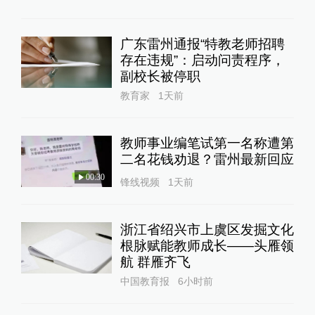
广东雷州通报“特教老师招聘
存在违规”：启动问责程序，
副校长被停职
教育家
1天前
教师事业编笔试第一名称遭第
二名花钱劝退？雷州最新回应
00:30
锋线视频
1天前
浙江省绍兴市上虞区发掘文化
根脉赋能教师成长——头雁领
航 群雁齐飞
中国教育报
6小时前