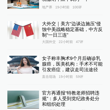
地产界
19小时前
100
评
大外交｜美方“边谈边施压”侵
蚀中美战略稳定基础，中方反
制“一日三连”
大国外交
22小时前
47
评
女子称丰胸术9个月后确诊乳
腺癌，医美机构：手术不可能
引发癌症，建议走司法途径
直击现场
19小时前
59
评
官方再通报“特教老师招聘违
规”：多人受到党纪政务处分
和组织处理