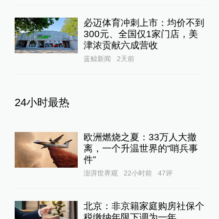
必迈体育冲刺上市：均价不到
300元、全国仅1家门店，美
津浓贡献六成营收
蓝鲸新闻
2天前
24小时最热
欧洲燃烧之夏：33万人大撤
离，一个升温世界的“哨兵事
件”
澎湃世界观
22小时前
47
评
北京：非京籍家庭购房社保个
税缴纳年限下调为一年