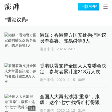
下载APP
#
香港议员
#
港媒：香港警方国安处拘捕区议
员李嘉睿、陈易舜等8人
港台来信
2020-12-07
香港联署支持全国人大常委会决
定，参与者累计逾218万人次
港台来信
2020-11-15
40
评
全国人大再出涉港“重拳”，康
辉：这个“七寸”找得准打得狠
1
港台来信
2020-11-12
31
评