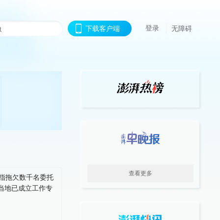
登录
下载客户端
无障碍
查看更多