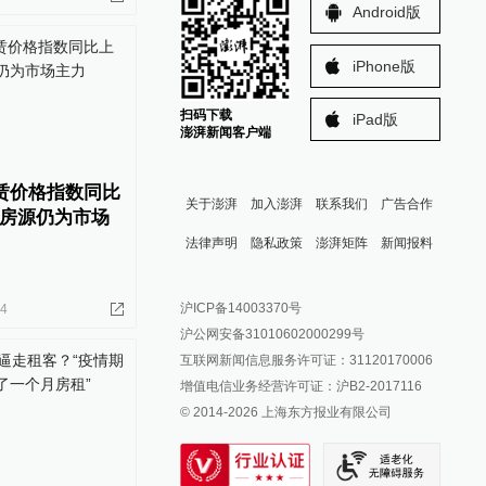
Android版
iPhone版
扫码下载
iPad版
澎湃新闻客户端
租赁价格指数同比
关于澎湃
加入澎湃
联系我们
广告合作
房源仍为市场
法律声明
隐私政策
澎湃矩阵
新闻报料
报料热线: 021-962866
澎湃新闻微博
沪ICP备14003370号
14
报料邮箱: news@thepaper.cn
澎湃新闻公众号
沪公网安备31010602000299号
澎湃新闻抖音号
互联网新闻信息服务许可证：31120170006
派生万物开放平台
增值电信业务经营许可证：沪B2-2017116
© 2014-
2026
上海东方报业有限公司
IP SHANGHAI
SIXTH TONE