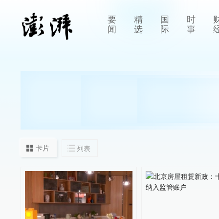
要
精
国
时
闻
选
际
事
卡片
列表