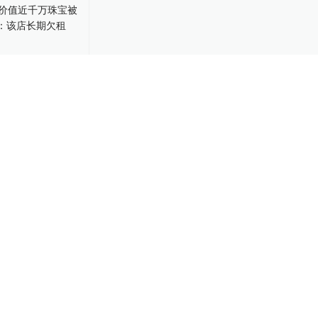
价值近千万珠
，商场：该店
-21
43
业生租房需家