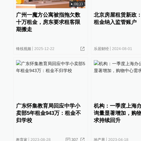
00:33
广州一魔方公寓被指拖欠数
北京房屋租赁新政
十万租金，房东要求租客限
租金纳入监管账户
期搬走
锋线视频
2025-12-22
乐居财经
2024-08-01
广东怀集教育局回应中学小
机构：一季度上海
卖部5年租金943万：租金不
询量显著增加，购
归学校
求持续回升
教育家
2023-08-28
307
地产界
2023-04-18