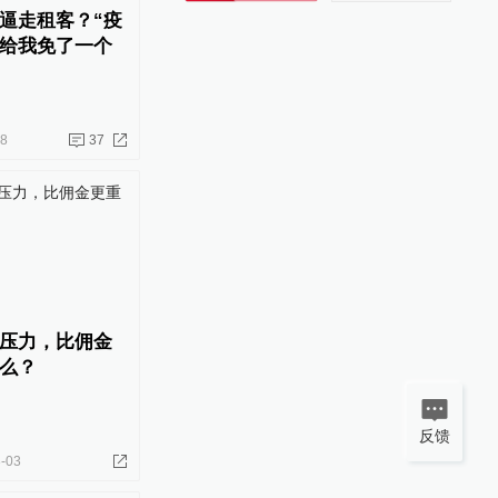
逼走租客？“疫
给我免了一个
18
37
压力，比佣金
么？
反馈
-03