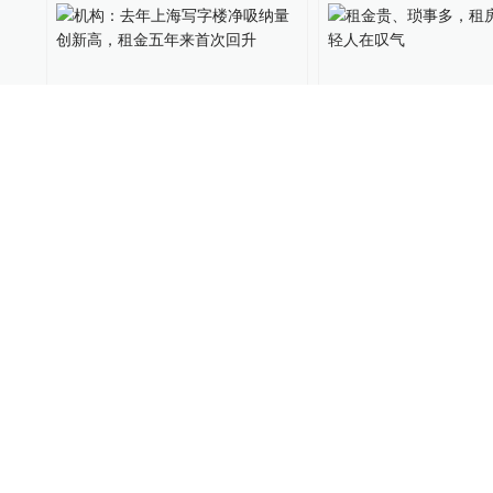
机构：去年上海写字楼净吸
租金贵、琐事多，
纳量创新高，租金五年来首
易，年轻人在叹气
次回升
地产界
2022-01-14
12
镝数
2021-12-17
01:13
租客十年拖欠7万元租金不辞
为避免因拖欠房租