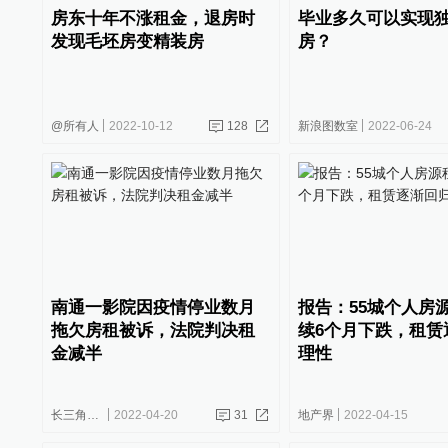
房东十年不涨租金，退房时
毕业多久可以实现
发现毛坯房变精装房
房？
@所有人
2022-10-12
128
新浪图数室
2022-06-24
南通一影院因疫情停业数月
报告：55城个人房
拖欠房租被诉，法院判决租
续6个月下跌，租赁
金减半
理性
长三角政商
2022-04-20
31
地产界
2022-04-15