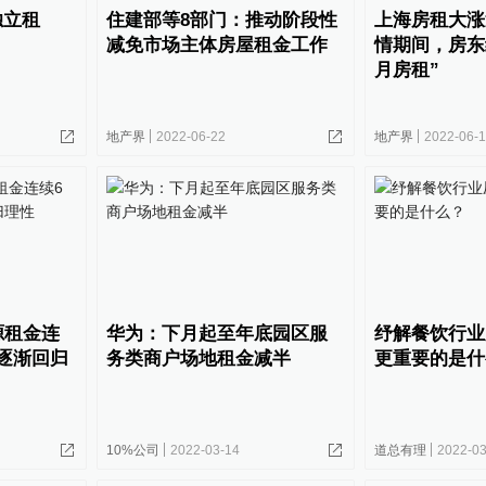
独立租
住建部等8部门：推动阶段性
上海房租大涨
减免市场主体房屋租金工作
情期间，房东
月房租”
地产界
2022-06-22
地产界
2022-06-
源租金连
华为：下月起至年底园区服
纾解餐饮行业
逐渐回归
务类商户场地租金减半
更重要的是什
10%公司
2022-03-14
道总有理
2022-03