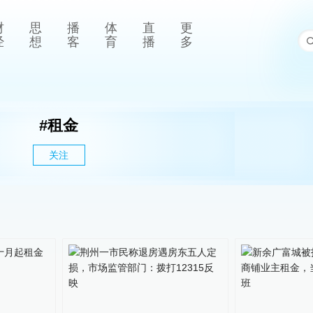
财
思
播
体
直
更
经
想
客
育
播
多
#
租金
关注