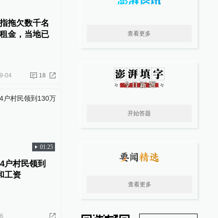
指拖欠数千名
租金，当地已
查看更多
9-04
18
开始答题
01:25
64户村民领到
和工资
查看更多
26