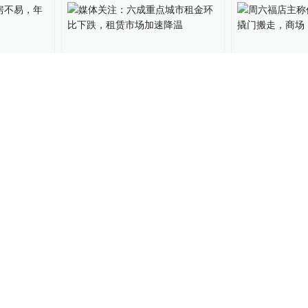
租房不
媒体关注：六成重点城市租
周六福店主称
金环比下跌，租赁市场加速
宝被撬门搬走
降温
长期欠租
地产界
2021-12-01
直击现场
2021-10
01:10
01:35
遭驱逐，
美国“租客保护令”到期，大
机构：三成毕