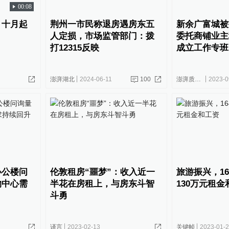
00:08
：十月起
荆州一市民称退房遇房东五
新余广富城被
人定损，市场监管部门：拨
委托商铺业主
打12315反映
成立工作专班
澎湃湖北
2024-06-11
100
澎湃质量观
2023-0
办公楼问
伦敦租房“噩梦”：收入近一
旅游振兴，1
物中心需
半花在房租上，与房东斗智
130万元租金
斗勇
译言
2023-02-13
关键帧
2023-01-