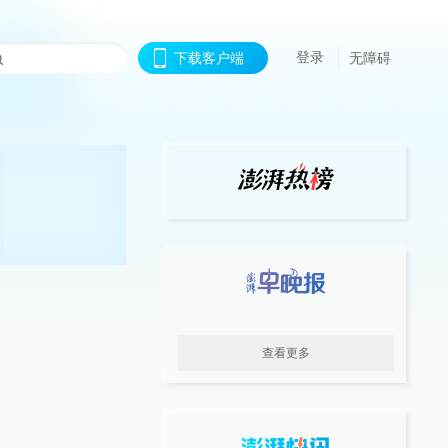
登录
下载客户端
无障碍
查看更多