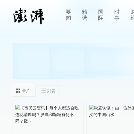
要
精
国
时
闻
选
际
事
卡片
列表