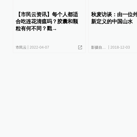
【市民云资讯】每个人都适
秋麦访谈：由一位
合吃连花清瘟吗？胶囊和颗
新定义的中国山水
粒有何不同？戳→
市民云
2022-04-07
影摄自留地
2018-12-03