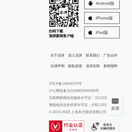
Android版
iPhone版
扫码下载
iPad版
澎湃新闻客户端
关于澎湃
加入澎湃
联系我们
广告合作
法律声明
隐私政策
澎湃矩阵
新闻报料
报料热线: 021-962866
澎湃新闻微博
沪ICP备14003370号
报料邮箱: news@thepaper.cn
澎湃新闻公众号
沪公网安备31010602000299号
澎湃新闻抖音号
互联网新闻信息服务许可证：31120170006
派生万物开放平台
增值电信业务经营许可证：沪B2-2017116
反馈
© 2014-
2026
上海东方报业有限公司
IP SHANGHAI
SIXTH TONE