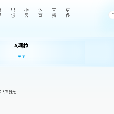
财
思
播
体
直
更
经
想
客
育
播
多
#
颗粒
关注