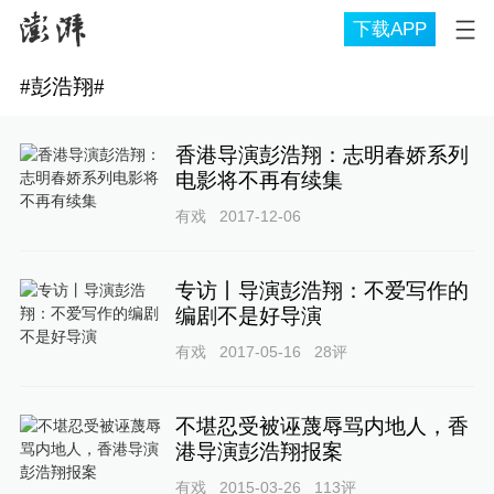
下载APP
#
彭浩翔
#
香港导演彭浩翔：志明春娇系列
电影将不再有续集
有戏
2017-12-06
专访丨导演彭浩翔：不爱写作的
编剧不是好导演
有戏
2017-05-16
28
评
不堪忍受被诬蔑辱骂内地人，香
港导演彭浩翔报案
有戏
2015-03-26
113
评