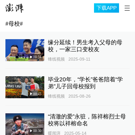
下载APP
#
母校
#
缘分延续！男生考入父母的母
校，一家三口变校友
00:34
锋线视频
2025-09-11
毕业20年，“学长”爸爸陪着“学
弟”儿子回母校报到
00:45
锋线视频
2025-08-26
“清澈的爱”永驻，陈祥榕烈士母
校将以祥榕命名
00:30
暖闻湃
2025-05-14