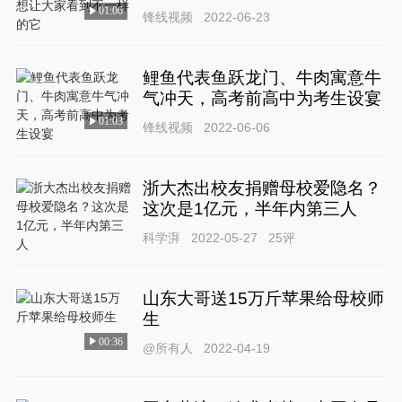
01:06
锋线视频
2022-06-23
鲤鱼代表鱼跃龙门、牛肉寓意牛
气冲天，高考前高中为考生设宴
01:03
锋线视频
2022-06-06
浙大杰出校友捐赠母校爱隐名？
这次是1亿元，半年内第三人
科学湃
2022-05-27
25
评
山东大哥送15万斤苹果给母校师
生
00:36
@所有人
2022-04-19