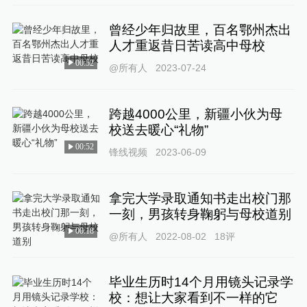
曾经少年归故里，百名鄂州杰出
人才重返昔日苦读高中母校
00:52
@所有人
2023-07-24
跨越4000公里，新疆小伙为母
校送去暖心“礼物”
00:52
锋线视频
2023-06-09
拿完大学录取通知书走出校门那
一刻，男孩转身鞠躬与母校道别
00:18
@所有人
2022-08-02
18
评
毕业生历时14个月用镜头记录学
校：想让大家看到不一样的它