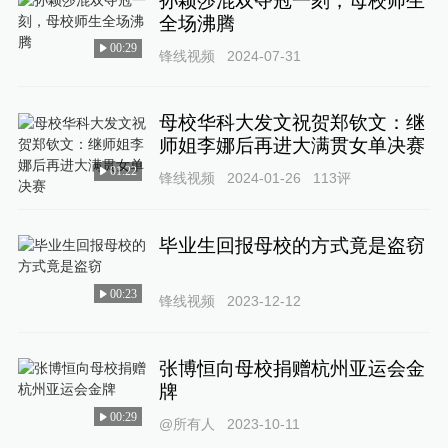
孙颖莎混双夺冠一刻，母校师生
全场沸腾
00:29
锋线视频
2024-07-31
母校华科大发文祝贺郑钦文：继
师姐李娜后再进大满贯女单决赛
01:22
锋线视频
2024-01-26
113
评
毕业生回报母校的方式竟是盗窃
00:23
锋线视频
2023-12-12
张博恒向母校捐赠杭州亚运会金
牌
00:29
@所有人
2023-10-11