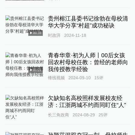
贵州榕江县委书记徐勃在母校清
华大学分享“村超”成功秘诀
00:39
时政湃
2024-11-18
青春华章·初为人师丨00后女孩
回农村母校任教：曾经的老师向
我传授教学经验
01:21
锋线视频
2024-09-10
15
评
欠缺知名高校照样发展校友经
济：江浙两城不约而同盯住“人”
长三角政商
2024-08-29
25
评