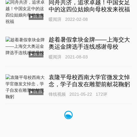
同舟共济，追求卓越！中国女足
中的这四位姑娘向母校发来祝福
01:10
暖闻湃
2022-02-08
趁着暑假拿块金牌——上海交大
奥运金牌选手连线感谢母校
01:10
暖闻湃
2021-08-03
袁隆平母校西南大学官微发文悼
念，学子自发在雕塑前献花鞠躬
01:19
锋线视频
2021-05-22
172
评