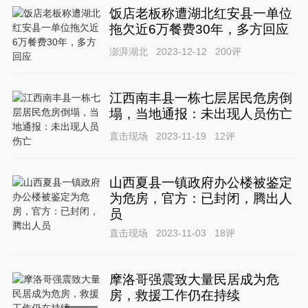
饭店老板称遭湖北红安县一单位
拖欠近6万餐费30年，多方回应
澎湃湖北
2023-12-12
200
评
江西南丰县一栋七层居民危房倒
塌，当地通报：未出现人员伤亡
直击现场
2023-11-19
12
评
山西夏县一镇政府办公楼被鉴定
为危房，官方：已封闭，腾出人
员
直击现场
2023-11-03
18
评
摩洛哥强震致大量民居成为危
房，救援工作仍在持续