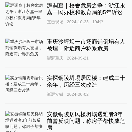
湃调查｜校舍危房之争：浙江永
嘉一民办校和教育局的5年诉讼
直击现场
2024-10-23
194
评
重庆沙坪坝一市场商铺倒塌有人
被埋，附近商户称系危房
澎湃重庆
2024-09-21
实探铜陵坍塌居民楼：建成二十
余年，历经三次改造
澎湃安徽
2024-06-02
安徽铜陵居民楼坍塌遇难者3年
前曾反映问题，称房子都快成危
房