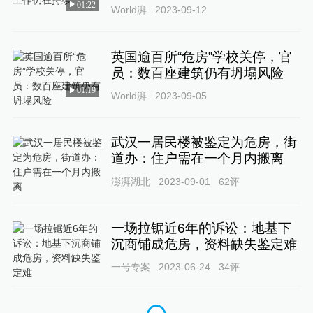
01:22
World湃
2023-09-12
英国逾百所“危房”学校关停，官
员：数百座建筑仍有坍塌风险
01:19
World湃
2023-09-05
武汉一居民楼被鉴定为危房，街
道办：住户需在一个月内搬离
澎湃湖北
2023-09-01
62
评
一场拉锯近6年的诉讼：地基下
沉商铺成危房，资料缺失鉴定难
一号专案
2023-06-24
34
评