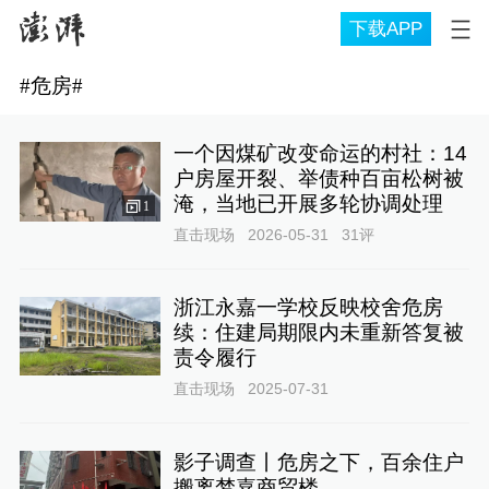
下载APP
#
危房
#
一个因煤矿改变命运的村社：14
户房屋开裂、举债种百亩松树被
淹，当地已开展多轮协调处理
1
直击现场
2026-05-31
31
评
浙江永嘉一学校反映校舍危房
续：住建局期限内未重新答复被
责令履行
直击现场
2025-07-31
影子调查丨危房之下，百余住户
搬离梦嘉商贸楼