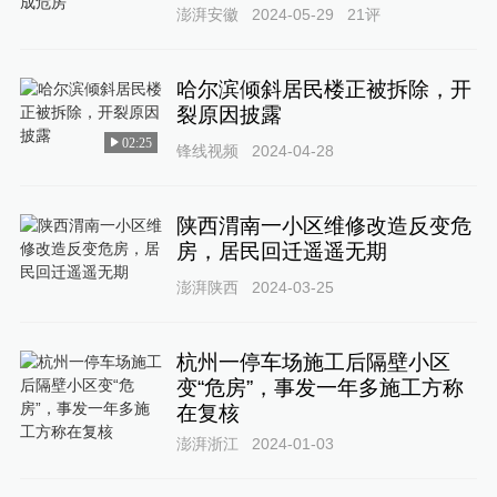
澎湃安徽
2024-05-29
21
评
哈尔滨倾斜居民楼正被拆除，开
裂原因披露
02:25
锋线视频
2024-04-28
陕西渭南一小区维修改造反变危
房，居民回迁遥遥无期
澎湃陕西
2024-03-25
杭州一停车场施工后隔壁小区
变“危房”，事发一年多施工方称
在复核
澎湃浙江
2024-01-03