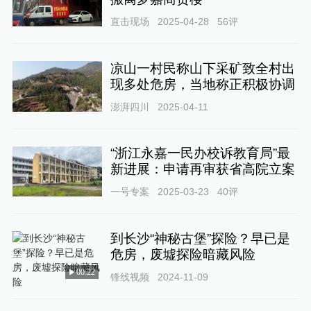
直击现场
2025-04-28
56
评
凉山一村民称山下采矿致全村出
现多处危房，当地称正积极协调
澎湃四川
2025-04-11
“浙江永嘉一民办校诉教育局”最
新进展：申请再审获省高院立案
一号专案
2025-03-23
40
评
到长沙“神秘古堡”探险？早已是
危房，废墟探险暗藏风险
00:22
锋线视频
2024-11-09