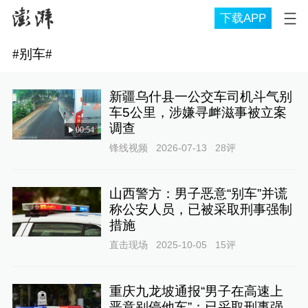
下载APP
#
别车
#
新疆乌什县一公交车司机斗气别
车5公里，涉嫌寻衅滋事被立案
调查
00:54
锋线视频
2026-07-13
28
评
山西警方：男子恶意“别车”并谎
称公安人员，已被采取刑事强制
措施
直击现场
2025-10-05
15
评
重庆九龙坡通报“男子在高速上
恶意别停他车”：已采取刑事强