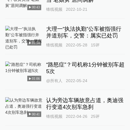
00:43
锋线视频
2022-10-21
大理一“执法执勤”公车被指强行
并道别车，交警：属实已处罚
01:54
锋线视频
2022-05-28
15
评
“路怒症”？司机称1分钟被别车超
5次
01:06
@所有人
2022-05-24
认为旁边车辆故意占道，奥迪强
行变道4次别车急刹
00:41
锋线视频
2022-04-26
25
评