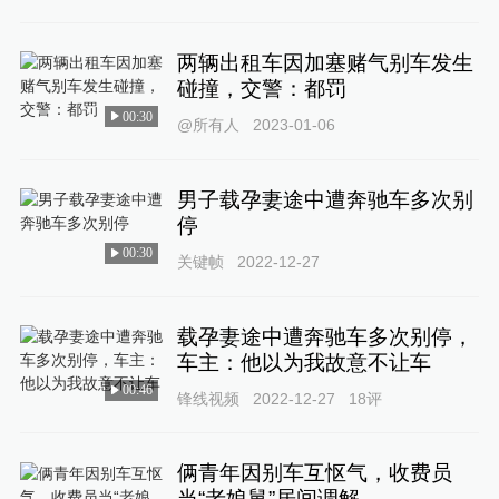
两辆出租车因加塞赌气别车发生
碰撞，交警：都罚
00:30
@所有人
2023-01-06
男子载孕妻途中遭奔驰车多次别
停
00:30
关键帧
2022-12-27
载孕妻途中遭奔驰车多次别停，
车主：他以为我故意不让车
00:46
锋线视频
2022-12-27
18
评
俩青年因别车互怄气，收费员
当“老娘舅”居间调解