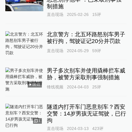
制措施
直击现场
2025-02-26
15
评
北京警方：北五环路怒别车男子
被行拘，驾驶证记20分并罚款
直击现场
2024-05-29
59
评
男子多次别车并使用撬棒拦车威
胁，被警方采取刑事强制措施
00:41
锋线视频
2024-04-03
25
评
隧道内打开车门恶意别车？西安
交警：14岁男孩无证驾驶，已行
拘
1
直击现场
2024-03-13
423
评