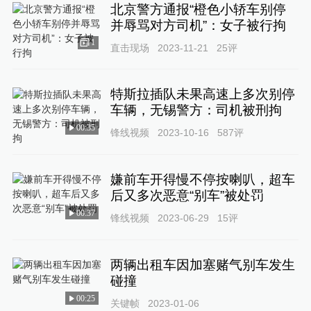
北京警方通报“橙色小轿车别停
并辱骂对方司机”：女子被行拘
1
直击现场
2023-11-21
25
评
特斯拉插队未果高速上多次别停
车辆，无锡警方：司机被刑拘
00:35
锋线视频
2023-10-16
587
评
嫌前车开得慢不停按喇叭，超车
后又多次恶意“别车”被处罚
00:37
锋线视频
2023-06-29
15
评
两辆出租车因加塞赌气别车发生
碰撞
00:25
关键帧
2023-01-06