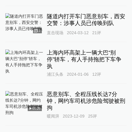
隧道内打开车门恶意别车，西安
交警：涉事人员已传唤到队
1
直击现场
2024-03-12
21
评
上海内环高架上一辆大巴“别
停”轿车，有人手持拖把下车争
执
浦江头条
2024-01-06
12
评
恶意别车、全程压线长达7分
钟，网约车司机涉危险驾驶被刑
拘
01:26
暖闻湃
2023-12-09
25
评