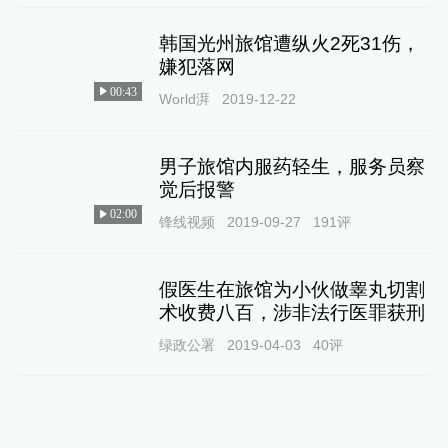
韩国光州旅馆遭纵火2死31伤，
嫌犯落网
00:43
World湃
2019-12-22
男子旅馆内服药轻生，服务员察
觉后报警
02:00
锋线视频
2019-09-27
191
评
假医生在旅馆为小伙做睾丸切割
术收费八百，涉非法行医罪获刑
绿政公署
2019-04-03
40
评
韩国一旅馆内4人死亡6人昏迷：
均为高考完出游男生