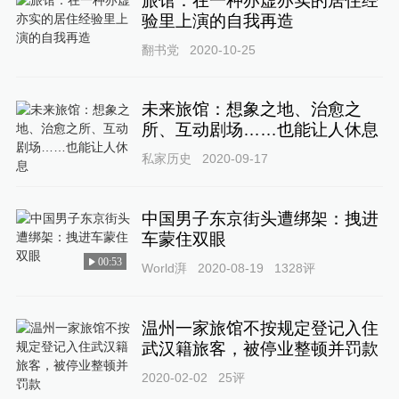
旅馆：在一种亦虚亦实的居住经
验里上演的自我再造
翻书党
2020-10-25
未来旅馆：想象之地、治愈之
所、互动剧场……也能让人休息
私家历史
2020-09-17
中国男子东京街头遭绑架：拽进
车蒙住双眼
00:53
World湃
2020-08-19
1328
评
温州一家旅馆不按规定登记入住
武汉籍旅客，被停业整顿并罚款
2020-02-02
25
评