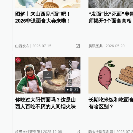
图解丨来山西见“面”吧！
“发面”比“死面”养
2026非遗面食大会来啦！
师揭开3个面食真相
山西发布
2026-07-15
腾讯医典
2026-05-20
04:31
你吃过大阳馔面吗？这是山
长期吃米饭和吃面
西人百吃不厌的人间烟火味
有啥区别？
超级乡村研究所
2025-12-08
猫大夫医学科普
2025-07-