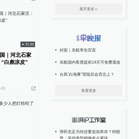
展开更多
01:00
封面｜东航率先官宣
国｜河北石家
 “白彪凉皮”
东航国内客票提前14天可免费退改
台风“白海豚”登陆后会否北上？
-01
查看更多
弹药充足为何还要追加库存？特朗
普：某些类型稍微有点紧张