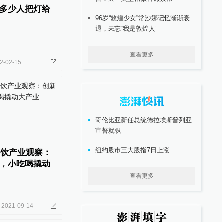
多少人把灯给
96岁“敦煌少女”常沙娜记忆渐渐衰
退，未忘“我是敦煌人”
查看更多
2-02-15
哥伦比亚新任总统德拉埃斯普列亚
宣誓就职
纽约股市三大股指7日上涨
餐饮产业观察：
，小吃喝撬动
查看更多
2021-09-14