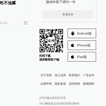
缴纳年限下调为一年
吃不油腻
查看更多
01-23
Android版
iPhone版
扫码下载
iPad版
澎湃新闻客户端
关于澎湃
加入澎湃
联系我们
广告合作
法律声明
隐私政策
澎湃矩阵
新闻报料
报料热线: 021-962866
澎湃新闻微博
沪ICP备14003370号
报料邮箱: news@thepaper.cn
澎湃新闻公众号
沪公网安备31010602000299号
澎湃新闻抖音号