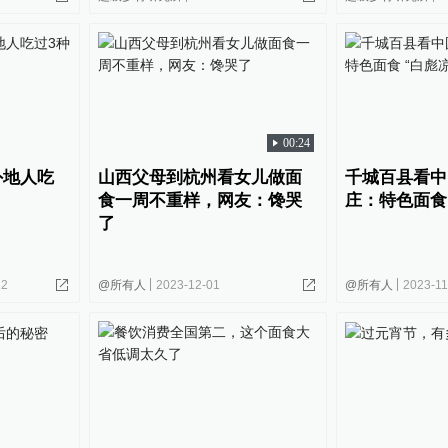
00:24
外地人吃
山西父母到杭州看女儿做面
千城百县看中
食一周不重样，网友：馋哭
庄：特色面食
了
22
@所有人
2023-12-01
@所有人
2023-11