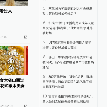
5
东航国内客票提前14天可免费退
看过来
改，其他航司如何规定？
6
扫描“主播”｜主播利用未成年人喊
网友“爸爸”博流量，“母女合拍”多账号
被封禁
02-02
7
U17国足三连胜晋级明日之星半
决赛，定位球成最大亮点
8
佛山一中学教师招聘笔试前13名
被淘汰、后5名进体检名单？市教育局
通报
9
300万元行贿、“定制”标书、现场
食大省山西过
厕所协商，河南某医院2.33亿元工程
种花式碳水美食
串标案细节披露
10
官方再通报“特教老师招聘违规”：
多人受到党纪政务处分和组织处理
025-02-06