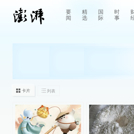
要
精
国
时
闻
选
际
事
卡片
列表