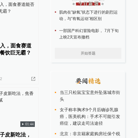
肌肉在“缺氧”状态下进行的剧烈运
动，与“有氧运动”相区别
一部国产科幻冒险电影， 7月下旬
上映2天宣布撤档
涌入，面食赛道
餐饮巨无霸？
开始答题
02
当三只松鼠宝宝意外坠落城市街
头
女子称丰胸术9个月后确诊乳腺
癌，医美机构：手术不可能引发
癌症，建议走司法途径
01:44
北京：非京籍家庭购房社保个税
子皮新吃法，