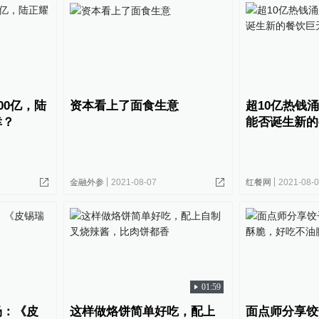
00亿，陆
资本看上了面食生意
超10亿热钱
幸？
能否诞生新的
金融外参
2021-08-07
红餐网
2021-08-
01:59
场：《皮
这样做烙饼简单好吃，配上
面点师分享饺