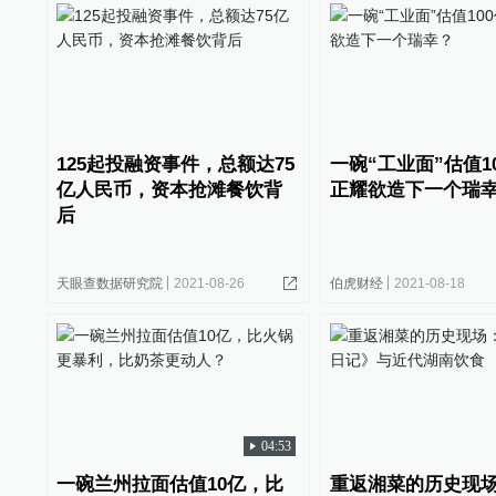
125起投融资事件，总额达75
一碗“工业面”估值1
亿人民币，资本抢滩餐饮背
正耀欲造下一个瑞
后
天眼查数据研究院
2021-08-26
伯虎财经
2021-08-18
04:53
一碗兰州拉面估值10亿，比
重返湘菜的历史现