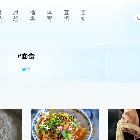
财
思
播
体
直
更
经
想
客
育
播
多
#
面食
关注