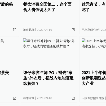
背后的秘
餐饮消费全国第二，这个面
过元宵节，有
食大省低调太久了
吃了
地道风物
2022-04-19
不相及研究所
202
前景美
谭仔米线冲刺IPO：褪去“家
2021上半年
族”外衣后，征战内地能否延
创新浪潮迭起
续辉煌？
大产业
有牛财经
2021-09-18
天眼查数据研究院