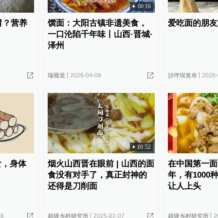
00:16
胃？营养
馔面：大阳古镇非遗美食，
爱吃面的朋友
一口沦陷千年味丨山西·晋城·
泽州
瑞视觉
2026-04-09
沙坪坝发布
2026-
01:52
食，身体
烟火山西晋在眼前 | 山西的面
在中国第一面
食没有对手了，真正封神的
年，有1000
还得是刀削面
让人上头
28
超级乡村研究所
2025-02-07
超级乡村研究所
2