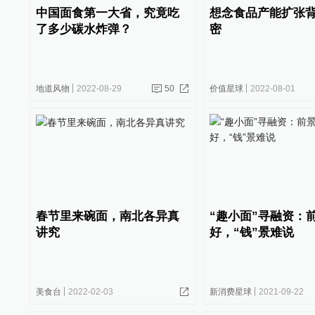
中国面食第一大省，究竟吃
想念食品产能扩张
了多少碳水炸弹？
密
地道风物
2022-08-29
50
价值星球
2022-08-01
春节里来碗面，南北各异真
“趣小面”寻融资：
讲究
好，“钱”景难说
美食台
2022-02-03
新消费星球
2021-09-22