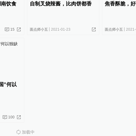
湖南饮食
自制叉烧辣酱，比肉饼都香
焦香酥脆，好
15
面点师小五
2021-01-23
面点师小五
2021-
国”何以
100
加载中