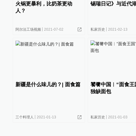
火锅更暴利，比奶茶更动
锡瑞日记》与近代
人？
阿尔法工场视频
2021-07-02
私家历史
2021-02-13
新疆是什么味儿的？| 面食篇
饕餮中国︱“面食王
独缺面包
三个料理人
2021-01-13
私家历史
2021-01-03