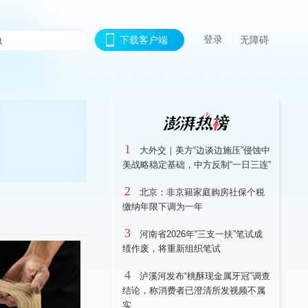
登录
下载客户端
无障碍
1
大外交｜美方“边谈边施压”侵蚀中
美战略稳定基础，中方反制“一日三连”
2
北京：非京籍家庭购房社保个税
缴纳年限下调为一年
3
河南省2026年“三支一扶”笔试成
绩作废，将重新组织笔试
4
泸溪河发布“桃酥现金属牙冠”调查
结论，称消费者已澄清所发视频不属
实