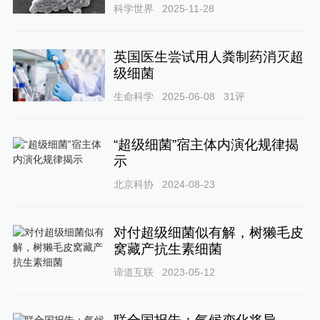
科学世界
2025-11-28
英国医生尝试用人粪制药消灭超
级细菌
生命科学
2025-06-08
31
评
“超级细菌”宿主体内演化规律揭
示
北京科协
2024-08-23
对付超级细菌似有解，树獭毛皮
窝藏产抗生素细菌
谛道互联
2023-05-12