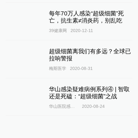
每年70万人感染“超级细菌”死
亡，抗生素≠消炎药，别乱吃
39健康网
2020-12-11
超级细菌离我们有多远？全球已
拉响警报​
梅斯医学
2020-08-31
华山感染疑难病例系列④ | 智取
还是死磕：“超级细菌”之战
华山医院感染科
2020-08-24
比细菌和病毒更可怕的，是超级
细菌