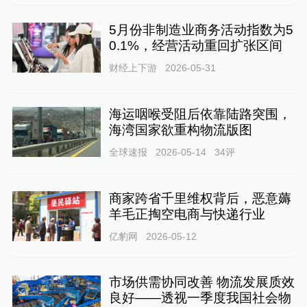
5月份非制造业商务活动指数为5
0.1%，经营活动重回扩张区间
财经上下游
2026-05-31
海运咽喉受阻后依靠陆路突围，
海湾国家欲重构物流版图
全球速报
2026-05-14
34
评
商家跨省千里维权背后，恶意薅
羊毛正掏空电商与快递行业
亿豹网
2026-05-12
市场供需协同改善 物流发展质效
良好——透视一季度我国社会物