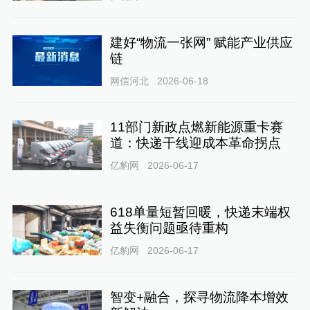
建好“物流一张网” 赋能产业供应
链
网信河北
2026-06-18
11部门新政点燃新能源重卡赛
道：快递干线迎成本革命拐点
亿豹网
2026-06-17
618单量短暂回暖，快递末端权
益失衡问题亟待重构
亿豹网
2026-06-17
智变+融合，探寻物流降本增效