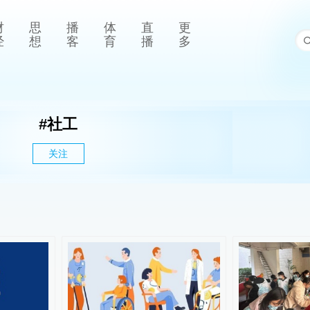
财
思
播
体
直
更
经
想
客
育
播
多
#
社工
关注