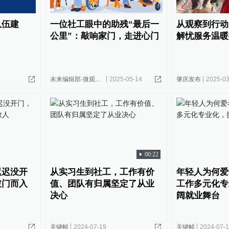
队伍建
一位社工眼中的助残“最后一
从观察到行动
公里”：敲响家门，走进心门
解忧服务温暖
未来编辑部·微观中国
2025-05-14
肇庆发布
2025-03
00:22
迟迟没开
从实习生到社工，工作有价
年轻人为何爱
破门而入
值、团队有归属坚定了从业
工作多元化专
决心
阔就业舞台
关键帧
2024-07-19
关键帧
2024-07-