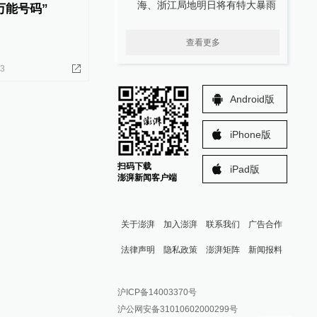
海、浙江局地明日将有特大暴雨
万能号码”
查看更多
23
Android版
iPhone版
扫码下载
iPad版
澎湃新闻客户端
关于澎湃
加入澎湃
联系我们
广告合作
法律声明
隐私政策
澎湃矩阵
新闻报料
报料热线: 021-962866
澎湃新闻微博
沪ICP备14003370号
报料邮箱: news@thepaper.cn
澎湃新闻公众号
沪公网安备31010602000299号
澎湃新闻抖音号