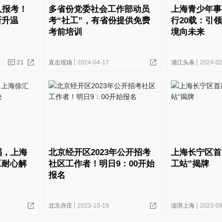
万人报考！
多省份党委社会工作部动员
上海青少年事
断升温
考“社工”，有省份提供免费
行20载：引
考前培训
境向未来
21
直击现场
2024-04-17
浦江头条
2024-02
祸，上海
北京经开区2023年公开招考
上海长宁区首
工耐心解
社区工作者！明日9：00开始
工站”揭牌
报名
北京亦庄
2023-10-19
澎湃上海
2023-09