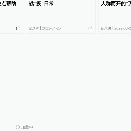
快点帮助
战“疫”日常
人群而开的“
纪录湃
2022-04-25
纪录湃
2022-03-
加载中