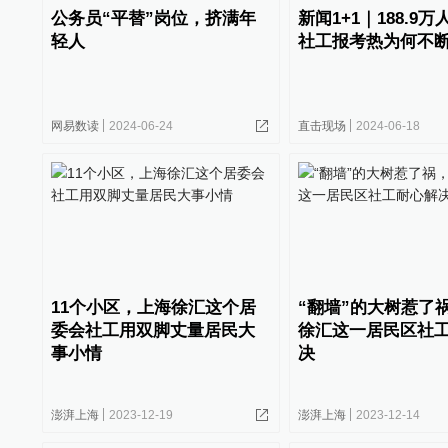
公务员“平替”岗位，挤满年
新闻1+1｜188.9
轻人
社工报考热为何不
网易数读
2024-06-24
直击现场
2024-06-18
11个小区，上海徐汇这个居
“翻墙”的大树惹了
委会社工用双脚丈量居民大
徐汇这一居民区社
事小情
决
澎湃上海
2023-12-19
澎湃上海
2023-12-14