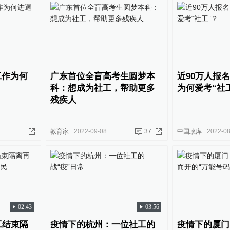
工作为何
广东首位全盲高考生圆梦本
近90万人报
科：想成为社工，帮助更多
为何爱考“社
残疾人
教育家
2022-09-08
37
中国政库
2022-08
02:43
03:56
工结束隔
疫情下的杭州：一位社工的
疫情下的厦门