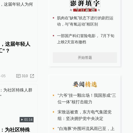
肌肉在“缺氧”状态下进行的剧烈运
动，与“有氧运动”相区别
一部国产科幻冒险电影， 7月下旬
上映2天宣布撤档
名，这届年轻人
工”？
开始答题
-05
310
“六爷”挂一颗出场！我国形成“三
位一体”核打击能力
宋致远被查，东方电气集团党
组：坚决拥护党中央决定
01:14
“白海豚”外围环流风雨已至，上
：为社区特殊