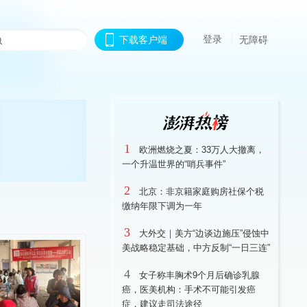
登录
下载客户端
无障碍
1
欧洲燃烧之夏：33万人大撤离，
一个升温世界的“哨兵事件”
2
北京：非京籍家庭购房社保个税
缴纳年限下调为一年
3
大外交｜美方“边谈边施压”侵蚀中
美战略稳定基础，中方反制“一日三连”
4
女子称丰胸术9个月后确诊乳腺
癌，医美机构：手术不可能引发癌
症，建议走司法途径