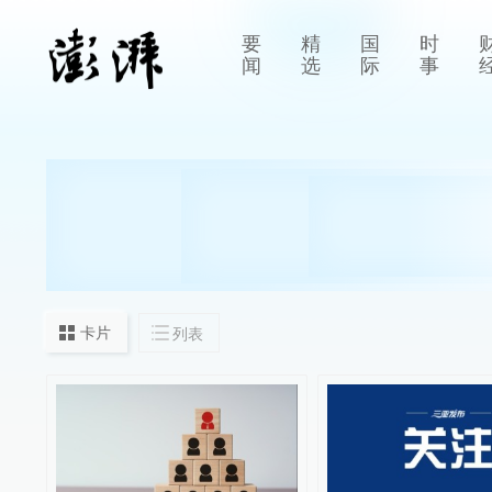
要
精
国
时
闻
选
际
事
卡片
列表