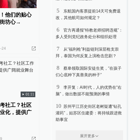
5
东航国内客票提前14天可免费退
！他们的贴心
改，其他航司如何规定？
街坊心→
6
官方再通报“特教老师招聘违规”：
多人受到党纪政务处分和组织处理
7
-24
从“福利枪”利益链到深层枪支崇
拜，泰国为何反复上演枪击悲剧？
8
蔡皋领取国际安徒生奖，“在孩子
们心底种下真善美的种子”
9
李开复：AI时代，人的优势在“右
脑”，做出数据不能预测的事情
01:11
考社工？社区
10
苏州平江历史街区老树疑遭“钻孔
业化，提供广
灌药”，姑苏区住建委：将持续跟进救
助事宜
展开更多
19