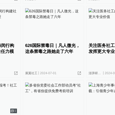
海闵行构
626国际禁毒日｜凡人微光，
关注医务社工
胜任力模
这条禁毒之路她走了六年
发挥更大专业
展翼社工
2024-07-01
澎湃研究所
2024-0
1