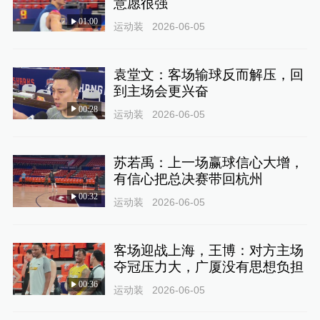
意愿很强
01:00
运动装
2026-06-05
袁堂文：客场输球反而解压，回
到主场会更兴奋
00:28
运动装
2026-06-05
苏若禹：上一场赢球信心大增，
有信心把总决赛带回杭州
00:32
运动装
2026-06-05
客场迎战上海，王博：对方主场
夺冠压力大，广厦没有思想负担
00:36
运动装
2026-06-05