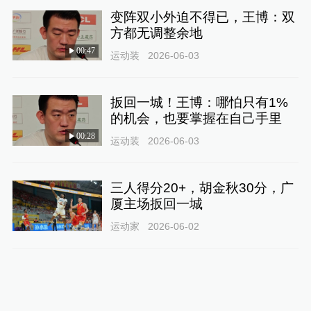
变阵双小外迫不得已，王博：双
方都无调整余地
00:47
运动装
2026-06-03
扳回一城！王博：哪怕只有1%
的机会，也要掌握在自己手里
00:28
运动装
2026-06-03
三人得分20+，胡金秋30分，广
厦主场扳回一城
运动家
2026-06-02
回应母亲激动落泪，古德温表示
感恩家人的支持和陪伴
00:34