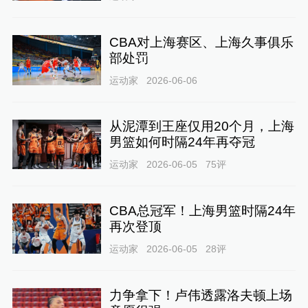
CBA对上海赛区、上海久事俱乐
部处罚
运动家
2026-06-06
从泥潭到王座仅用20个月，上海
男篮如何时隔24年再夺冠
运动家
2026-06-05
75
评
CBA总冠军！上海男篮时隔24年
再次登顶
运动家
2026-06-05
28
评
力争拿下！卢伟透露洛夫顿上场