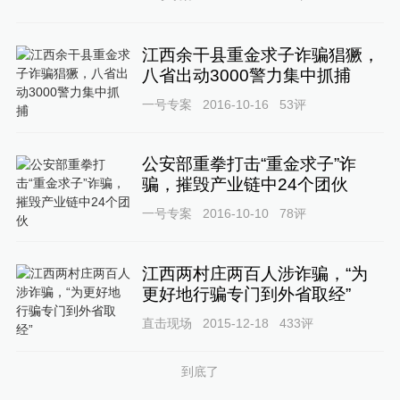
江西余干县重金求子诈骗猖獗，
八省出动3000警力集中抓捕
一号专案
2016-10-16
53
评
公安部重拳打击“重金求子”诈
骗，摧毁产业链中24个团伙
一号专案
2016-10-10
78
评
江西两村庄两百人涉诈骗，“为
更好地行骗专门到外省取经”
直击现场
2015-12-18
433
评
到底了