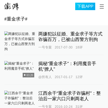
下载APP
#
重金求子
#
两嫌犯以征婚、重金求子等方式
诈骗百万，已被山西警方刑拘
一号专案
2017-07-30
18
评
揭秘“重金求子”：利用魔音手
机“撩人”
03:20
@所有人
2017-01-17
12
评
江西余干“重金求子诈骗村”：整
治后一家六口只剩两老人
一号专案
2016-10-24
31
评