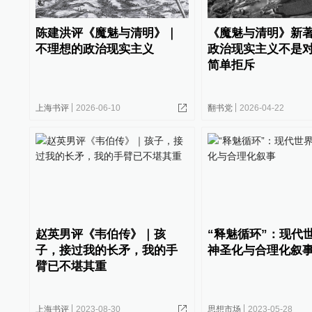
陈建洪评《魔魅与清明》｜
《魔魅与清明》新
不理想的政治现实主义
政治现实主义不是
简单拒斥
上海书评
2026-06-10
翻书党
2026-04-22
赵英男评《韦伯传》｜孩
“释魅循环”：现代
子，接过我的长矛，我的手
神圣化与合理化叙
臂已不堪其重
上海书评
2023-08-30
思想市场
2023-05-28