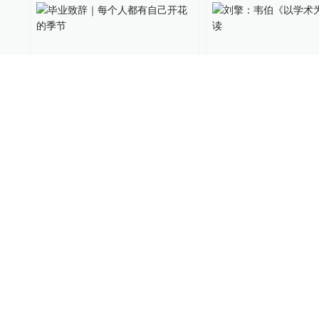
毕业致辞｜每个人都有自己
刘擎：韦伯《以学
开花的季节
业》解读
澎湃商学院
2019-06-26
18
思想市场
2019-04-23
会议｜对话儒家与韦伯：儒
会议｜中国语境下