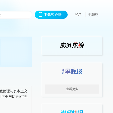
登录
下载客户端
无障碍
查看更多