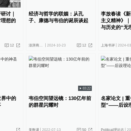
著研讨｜
经济与哲学的联姻：从孔
李放春读《新
对理想的
子、康德与韦伯的诞辰谈起
主义精神》｜
与历史的“无
12
澎湃商学院
2024-10-23
12
上海书评
2024-03
03:22
世界中的
韦伯空间望远镜：130亿年前
名家论文 | 
事
的群星闪耀时
型”——后设
美数课
2022-07-13
50
Political理论志
20