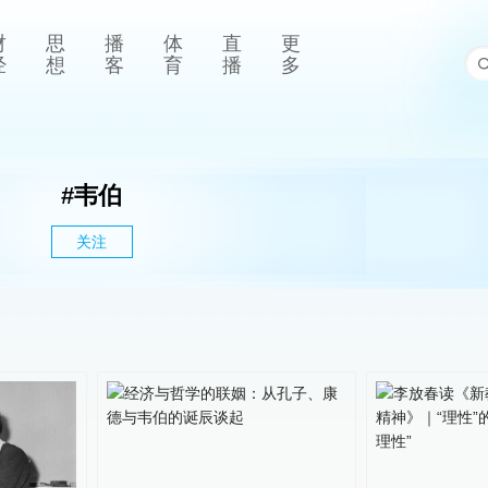
财
思
播
体
直
更
经
想
客
育
播
多
#
韦伯
关注