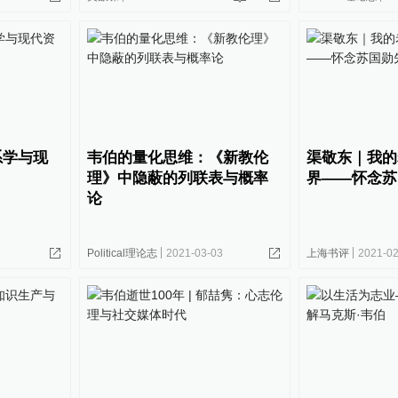
系学与现
韦伯的量化思维：《新教伦
渠敬东｜我的
理》中隐蔽的列联表与概率
界——怀念苏
论
Political理论志
2021-03-03
上海书评
2021-02