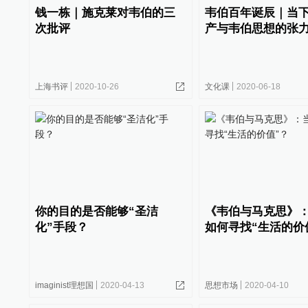
钱一栋｜施克莱对韦伯的三
韦伯百年诞辰｜当
次批评
产与韦伯思想的张
上海书评
2020-10-26
文化课
2020-06-18
你的目的是否能够“圣洁
《韦伯与马克思》
化”手段？
如何寻找“生活的价
imaginist理想国
2020-04-13
思想市场
2020-04-10