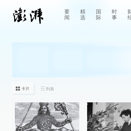
要
精
国
时
闻
选
际
事
卡片
列表