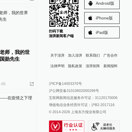
Android版
iPhone版
扫码下载
iPad版
澎湃新闻客户端
老师，我的世
关于澎湃
加入澎湃
联系我们
广告合作
国勋先生
法律声明
隐私政策
澎湃矩阵
新闻报料
报料热线: 021-962866
澎湃新闻微博
沪ICP备14003370号
-05
报料邮箱: news@thepaper.cn
澎湃新闻公众号
沪公网安备31010602000299号
澎湃新闻抖音号
互联网新闻信息服务许可证：31120170006
派生万物开放平台
增值电信业务经营许可证：沪B2-2017116
© 2014-
2026
上海东方报业有限公司
IP SHANGHAI
SIXTH TONE