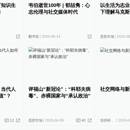
下知识生
韦伯逝世100年 | 郁喆隽：心
以生活为志业
力
志伦理与社交媒体时代
下理解马克斯
翻书党
2020-06-14
思想市场
2020-06
：当代人
评福山“新冠论”：“科耶夫病
社交网络与新
值”？
毒”、赤裸国家与“承认政治”
12
思想市场
2020-04-06
40
澎湃研究所
2019-0