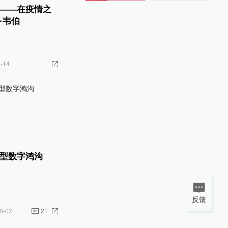
——在疫情之
·韦伯
-14
型数字鸿沟
反馈
8-02
21