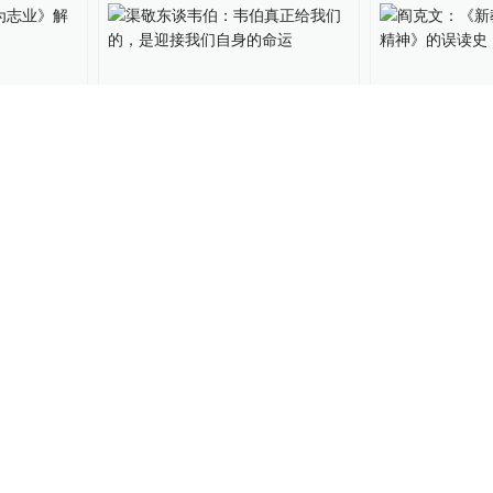
术为志
渠敬东谈韦伯：韦伯真正给
阎克文：《新
我们的，是迎接我们自身的
主义精神》的
命运
12
上海书评
2018-12-02
文化课
2018-06-
的韦伯思
于尔根·奥斯特哈默谈全球史
施鲁赫特北大