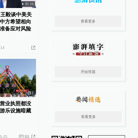
01:16
｜王毅谈中美关
中方希望相向
查看更多
准备应对风险
-14
开始答题
1
营业执照都没
游乐设施暗藏
查看更多
5-25
53