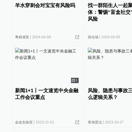
羊水穿刺会对宝宝有风险吗
找一群陌生人一起
体：警惕“盲盒社交
风险
粤精准医
2024-04-08
舆论场
2024-03-05
1
新闻1+1丨一文速览中央金融
风险、隐患与事故
工作会议重点
么逻辑关系？
金改实验室
2023-11-01
青海普法
2023-10-27