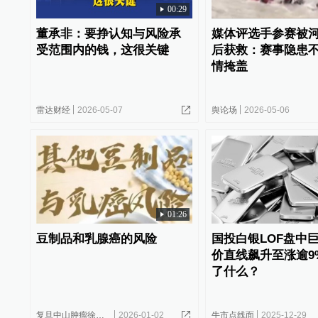
00:29
董承非：要挣认知与风险承
媒体评选手参赛被
受范围内的钱，这很关键
后获救：赛事隐患
情掩盖
雷达财经
2026-05-07
舆论场
2026-05-06
01:26
豆制品和乳腺癌的风险
国投白银LOF盘中
价直线飙升至涨逾9
了什么？
复旦中山肿瘤徐蓓医生
2026-01-02
牛市点线面
2025-12-29