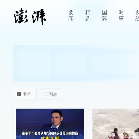
要
精
国
时
闻
选
际
事
卡片
列表