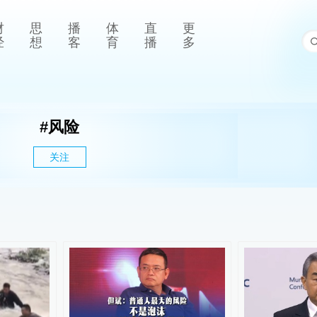
财
思
播
体
直
更
经
想
客
育
播
多
#
风险
关注