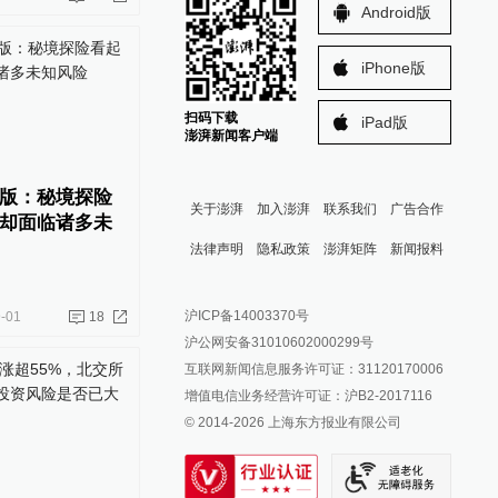
Android版
iPhone版
扫码下载
iPad版
澎湃新闻客户端
版：秘境探险
关于澎湃
加入澎湃
联系我们
广告合作
却面临诸多未
法律声明
隐私政策
澎湃矩阵
新闻报料
报料热线: 021-962866
澎湃新闻微博
沪ICP备14003370号
-01
18
报料邮箱: news@thepaper.cn
澎湃新闻公众号
沪公网安备31010602000299号
澎湃新闻抖音号
互联网新闻信息服务许可证：31120170006
派生万物开放平台
增值电信业务经营许可证：沪B2-2017116
© 2014-
2026
上海东方报业有限公司
IP SHANGHAI
SIXTH TONE