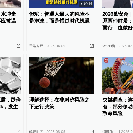
00:16
河水冲走
但斌：普通人最大的风险不
2026慕安会
不应被温
是泡沫，而是错过时代机遇
系两种前景：
而行，也做好
雷达财经
2026-04-09
World湃
2026-02
巨震，跌停
理解选择：在非对称风险之
央媒调查：连
%，发生
下进行决策
有，部分移动
致命风险
解毒时光
2025-06-05
澎湃质量观
2025-0