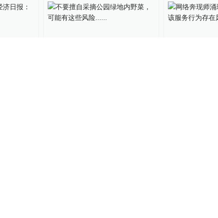
00:36
，经济日
不要擅自采摘公园绿地内野
网络奔现师涌
“必修
菜，可能有这些风险......
台 ，该服务
关键帧
2023-03-29
关键帧
2023-03-
02:28
00:59
国财长言
专家分析：美联储激进加息
银行理财市场