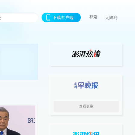
登录
下载客户端
无障碍
查看更多