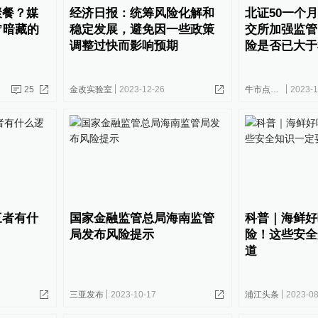
聚餐？媒
经济日报：统筹风险化解和
北证50一个月
”暗藏的
稳定发展，避免因一些政策
交所加强监管
调整过快而影响预期
险是否已大于
25
金改实验室
2023-12-26
牛市点线面
2023-1
三者有什
国家金融监管总局海南监管
科普｜海鲜好
局发布风险提示
险！这些安全
道
三亚发布
2023-10-17
浦江头条
2023-08