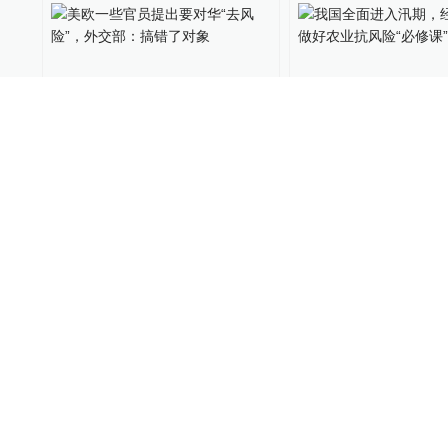
01:59
美欧一些官员提出要对华“去
我国全面进入汛期
风险”，外交部：搞错了对象
报：做好农业抗风险
课”
World湃
2023-07-13
绿政公署
2023-06-13
00:48
二手交易平台上涌现网络奔
试图淡化风险，美