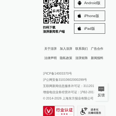
Android版
iPhone版
扫码下载
iPad版
澎湃新闻客户端
关于澎湃
加入澎湃
联系我们
广告合作
法律声明
隐私政策
澎湃矩阵
新闻报料
报料热线: 021-962866
澎湃新闻微博
沪ICP备14003370号
报料邮箱: news@thepaper.cn
澎湃新闻公众号
沪公网安备31010602000299号
澎湃新闻抖音号
互联网新闻信息服务许可证：31120170006
派生万物开放平台
增值电信业务经营许可证：沪B2-2017116
反馈
© 2014-
2026
上海东方报业有限公司
IP SHANGHAI
SIXTH TONE