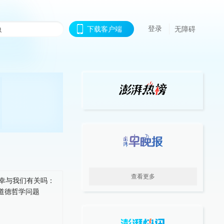
登录
下载客户端
无障碍
查看更多