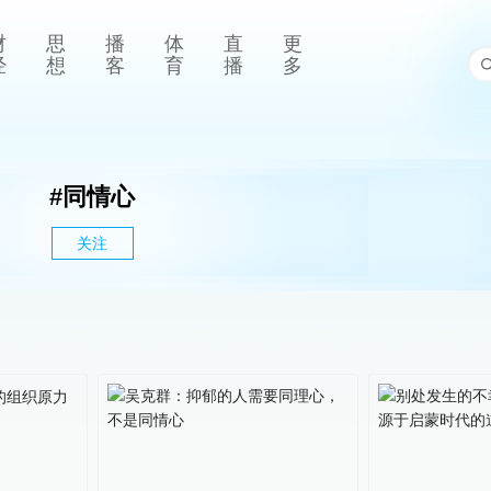
财
思
播
体
直
更
经
想
客
育
播
多
#
同情心
关注