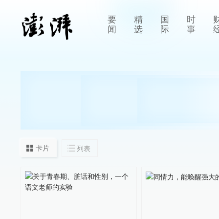
要
精
国
时
闻
选
际
事
卡片
列表