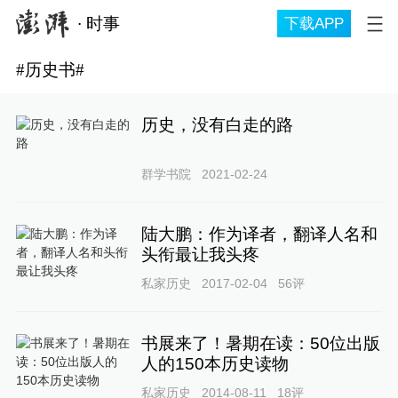
∙
时事
下载APP
#
历史书
#
历史，没有白走的路
群学书院
2021-02-24
陆大鹏：作为译者，翻译人名和
头衔最让我头疼
私家历史
2017-02-04
56
评
书展来了！暑期在读：50位出版
人的150本历史读物
私家历史
2014-08-11
18
评